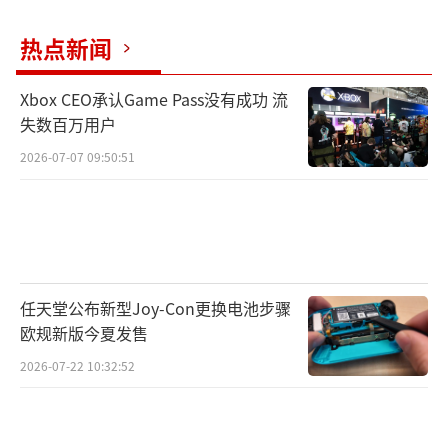
化处理，配合更高帧率支持和优化的加载机
制，使得这部2006年初代作品焕然一新。此
热点新闻
外，兼容性方面也做出了大量改进，使其在新
Xbox CEO承认Game Pass没有成功 流
硬件平台上运行更稳定，进一步拉近了与现代
失数百万用户
游戏标准的距离。
2026-07-07 09:50:51
对于PC端玩家来说，官方也同步更新了推
荐与最低配置要求，方便玩家提前准备硬件环
境，确保游戏体验不打折。
PC配置如下，最低需要GTX 1070显卡，推
任天堂公布新型Joy-Con更换电池步骤
荐使用RX 6800XT或RTX 2080显卡，和当今的3
欧规新版今夏发售
A大作相比，这个要求并不算高。PC Steam版
2026-07-22 10:32:52
需要125GB硬盘空间。
最低配置: