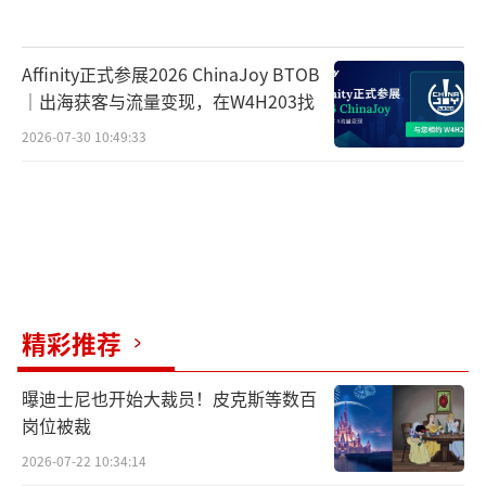
需要64位处理器和操作系统
Affinity正式参展2026 ChinaJoy BTOB
｜出海获客与流量变现，在W4H203找
操作系统: Windows 10 64-bit
2026-07-30 10:49:33
处理器: AMD Ryzen 5 2600X, Intel Core i
7-6800K
内存: 16 GB RAM
显卡: AMD Radeon RX 5700, NVIDIA GeF
orce 1070 Ti
精彩推荐
DirectX版本:12
曝迪士尼也开始大裁员！皮克斯等数百
岗位被裁
存储空间:需要125GB可用空间
2026-07-22 10:34:14