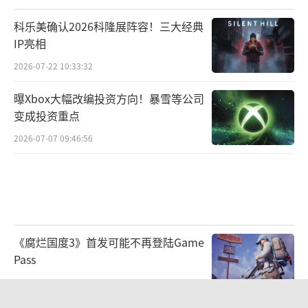
科乐美确认2026科隆展阵容！三大经典
《上古卷轴IV：湮灭重制版》让这部2006
IP亮相
年的年度扛鼎之作穿越时光的屏障，以全新的
2026-07-22 10:33:32
华美画面和精心调校的游戏系统登上现代舞
曝Xbox大幅改编投资方向！暴雪等公司
台。探索西罗帝尔的辽阔版图，观赏前所未有
变成投资重点
的壮丽景色，阻止湮灭位面的邪恶势力侵占家
2026-07-07 09:46:56
园，体验久负盛名的Bethesda Game Studios
精心打造的RPG经典名作。
《腐烂国度3》首发可能不再登陆Game
Pass
2026-07-07 09:50:28