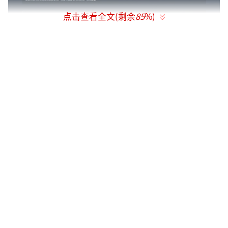
点击查看全文(剩余
85
%)
在Steam国区，《湮灭 重制版》提供标准
版与豪华版两种选择。标准版定价为249元，内
容相当丰富，不仅包含本体游戏，还整合了两
个经典资料片：《战栗孤岛》（Shivering Isle
s）和《九圣灵骑士》（Knights of the Nin
e）。此外还收录其他可下载内容，包括 “斗
士要塞（Fighter’s Stronghold）” 资料片,
“法术秘典（Spell Tome Treasures）” “污