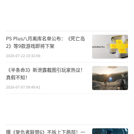
推荐配置:
需要64位处理器和操作系统
操作系统: Windows 10 64-bit
PS Plus八月离库名单公布：《死亡岛
2》等9款游戏即将下架
处理器: AMD Ryzen 5 3600X, Intel Core i
2026-07-22 10:32:06
5-10600K
《半条命3》新泄露截图引玩家热议！
内存: 32 GB RAM
真假不知！
显卡: AMD Radeon RX 6800XT or NVIDIA
2026-07-07 09:49:41
RTX 2080
DirectX版本:12
存储空间:需要125GB可用空间
曝《复仇者联盟6》不拆上下两部！一