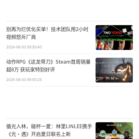
不衰的重要原因之一。
可以预见，随着开发进展逐步推进，《巫
别再为烂优化买单！技术团队用2小时
师4》必将吸纳更多来自原著的新鲜血液，再度
视频怒斥厂商
打造出一个既熟悉又陌生的奇幻舞台。而对于
2026-08-03 09:50:45
玩家来说，或许最值得做的，就是在等待新作
动作RPG《这龙带刀》Steam首周销量
的同时，先读一读《乌鸦的十字路口》，提前
超8万 获玩家特别好评
感受那份可能很快就会在游戏里重现的奇幻氛
2026-08-03 09:50:25
围。
（责任编辑：张佳鑫）
循光入林，碰杯一夏：林里LINLEE携手
《光·遇》开启夏日联名上新