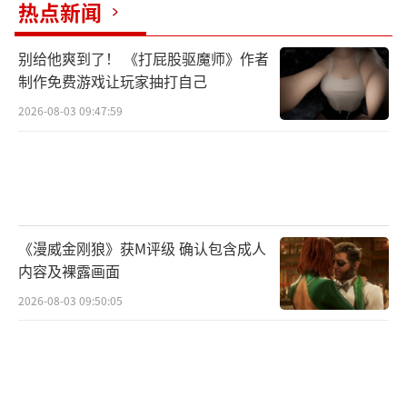
热点新闻
何种方式呈现，但大家完全可以期待类似的做
法。”换言之，无论是通过闪回杰洛特的早年
别给他爽到了！ 《打屁股驱魔师》作者
经历，还是通过新角色与剧情线索间接展现，
制作免费游戏让玩家抽打自己
《乌鸦的十字路口》都极有可能成为《巫师4》
2026-08-03 09:47:59
世界观的补充与扩展。
值得一提的是，《风暴季节》当年出版
时，CDPR正紧锣密鼓地开发《巫师3》，团队
果断采纳其中部分元素，并以自然的方式融入
《漫威金刚狼》获M评级 确认包含成人
剧情，最终形成了游戏中颇受好评的细节与支
内容及裸露画面
线内容。如今《乌鸦的十字路口》或将重演这
2026-08-03 09:50:05
一模式，为《巫师4》增添更多原著味道与叙事
张力。