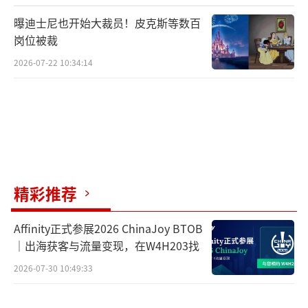
曝迪士尼也开始大裁员！皮克斯等数百
岗位被裁
2026-07-22 10:34:14
精彩推荐
尽管韦伯并未透露具体剧情走向，但这番
回应已足够让粉丝对新作充满期待。对于长期
Affinity正式参展2026 ChinaJoy BTOB
追随《巫师》系列的玩家而言，原著与游戏的
｜出海获客与流量变现，在W4H203找
深度结合，意味着不仅能体验到全新故事，还
2026-07-30 10:49:33
能更好地延续原作者笔下的奇幻世界。这种文
学与游戏叙事的交织，正是《巫师》系列经久