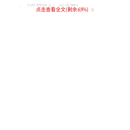
· 《空洞骑士：丝之歌》
点击查看全文(剩余
65
%)
· 《艾尔登法环：黑夜君临》
· 《守护者》
· 《绝对魔权》
· 《蓝途王子》
· 《超英派遣中心》
· 《布莱克庄园降神会》
· 《寂静岭f》
· 《光与影：33号远征队》