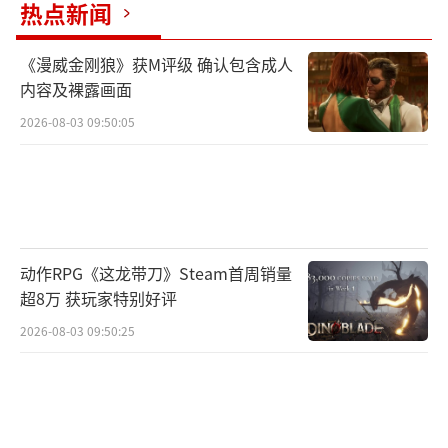
热点新闻
辑：黄鹏 CG001）
《漫威金刚狼》获M评级 确认包含成人
内容及裸露画面
2026-08-03 09:50:05
动作RPG《这龙带刀》Steam首周销量
超8万 获玩家特别好评
2026-08-03 09:50:25