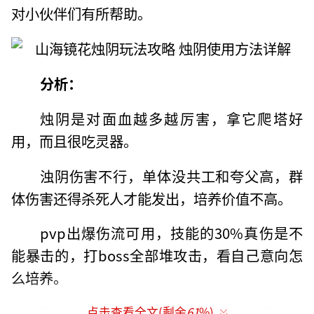
对小伙伴们有所帮助。
分析：
烛阴是对面血越多越厉害，拿它爬塔好
用，而且很吃灵器。
浊阴伤害不行，单体没共工和夸父高，群
体伤害还得杀死人才能发出，培养价值不高。
pvp出爆伤流可用，技能的30%真伤是不
能暴击的，打boss全部堆攻击，看自己意向怎
么培养。
雷狮，赤芒，你用来爬塔看看，普通怪太
点击查看全文(剩余
61
%)