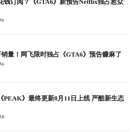
钱订阅？《GTA6》新预告Netflix独占惹众
A6
万销量！网飞限时独占《GTA6》预告赚麻了
A6
PEAK》最终更新8月11日上线 严酷新生态
AK