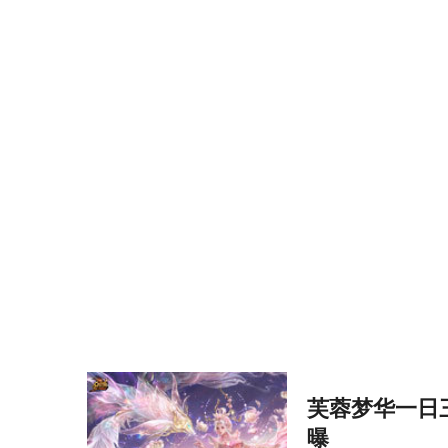
芙蓉梦华一日三
曝