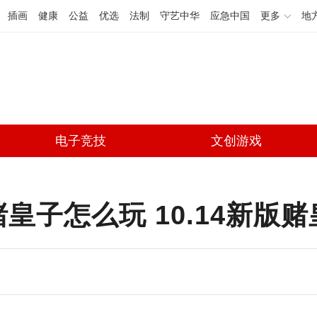
插画
健康
公益
优选
法制
守艺中华
应急中国
更多
地
电子竞技
文创游戏
赌皇子怎么玩 10.14新版