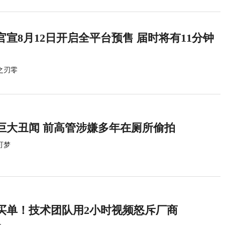
宣8月12日开启全平台预售 届时将有11分钟
之刃零
巨大丑闻 前高管涉嫌多年在厕所偷拍
可梦
买单！技术团队用2小时视频怒斥厂商