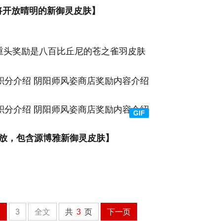
将开放晴明的新御灵皮肤】
重头奖励是八百比丘尼的苍之雀羽皮肤
开放，包含源博雅新御灵皮肤】
2
3
全文
共
3
页
下一页