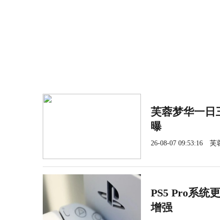
芙蓉梦华一日三
曝
26-08-07 09:53:16
芙
PS5 Pro系
增强