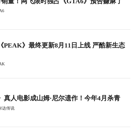
万销量！网飞限时独占《GTA6》预告赚麻了
A6
PEAK》最终更新8月11日上线 严酷新生态
AK
》真人电影成山姆·尼尔遗作！今年4月杀青
尔达传说