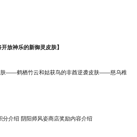
将开放神乐的新御灵皮肤】
皮肤——鹤栖竹云和姑获鸟的非酋逆袭皮肤——慈乌稚