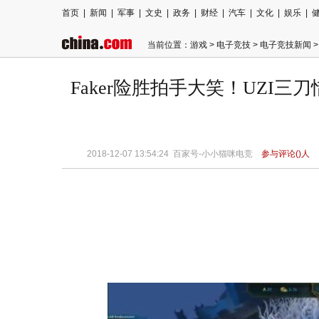
首页
|
新闻
|
军事
|
文史
|
政务
|
财经
|
汽车
|
文化
|
娱乐
|
当前位置：
游戏
>
电子竞技
>
电子竞技新闻
>
Faker险胜拍手大笑！UZI三
2018-12-07 13:54:24
百家号-小小猫咪电竞
参与评论(
)人