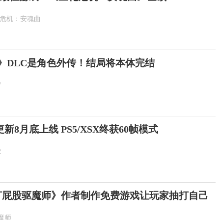
化危机：安魂曲
示》DLC是角色外传！结局将本体完结
7
8月底上线 PS5/XSX终获60帧模式
2
打屁股驱魔师》作者制作免费游戏让玩家抽打自己
魔师