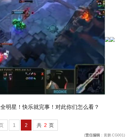
是全明星！快乐就完事！对此你们怎么看？
页
1
2
共
2
页
(
责任编辑
：黄鹏 CG001)