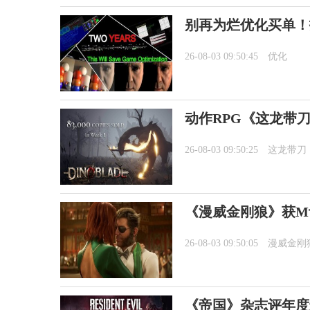
别再为烂优化买单！
26-08-03 09:50:45
优化
动作RPG《这龙带刀
26-08-03 09:50:25
这龙带刀
《漫威金刚狼》获M
26-08-03 09:50:05
漫威金刚
《帝国》杂志评年度