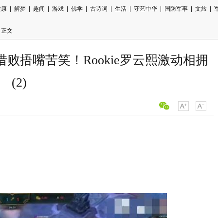
健康
|
解梦
|
趣闻
|
游戏
|
佛学
|
古诗词
|
生活
|
守艺中华
|
国防军事
|
文旅
|
 正文
刀惜败捂嘴苦笑！Rookie罗云熙激动相拥
(2)
用微信扫描
分享至好友