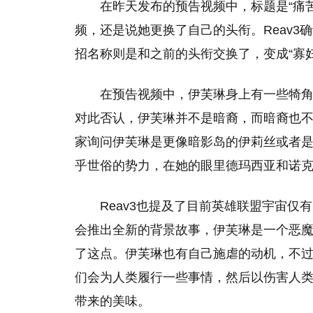
在昨天发布的预告视频中，标题是“痛
频，还是说她更换了自己的头衔。Reav3
招名称则是和之前的头衔交换了，变成“寡妇
在预告视频中，伊芙琳身上有一些犄角
对此否认，伊芙琳并不是暗裔，而暗裔也
家询问伊芙琳是更像暗影岛的伊莉丝或者
乎世俗的势力，在她的眼里德玛西亚和诺
Reav3也提及了目前英雄联盟宇宙
会推出全新的背景故事，伊芙琳是一个恶
了这点。伊芙琳也有自己施虐的动机，不过
们会为人类履行一些事情，然后以伤害人
带来的美味。