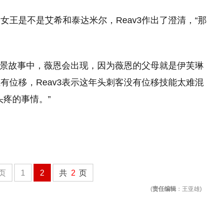
王是不是艾希和泰达米尔，Reav3作出了澄清，“那
新背景故事中，薇恩会出现，因为薇恩的父母就是伊芙琳
有位移，Reav3表示这年头刺客没有位移技能太难混
头疼的事情。”
页
1
2
共
2
页
(
责任编辑
：王亚雄)