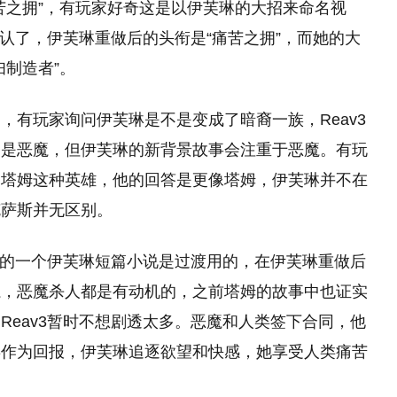
苦之拥”，有玩家好奇这是以伊芙琳的大招来命名视
确认了，伊芙琳重做后的头衔是“痛苦之拥”，而她的大
制造者”。
，有玩家询问伊芙琳是不是变成了暗裔一族，Reav3
不是恶魔，但伊芙琳的新背景故事会注重于恶魔。有玩
是塔姆这种英雄，他的回答是更像塔姆，伊芙琳并不在
克萨斯并无区别。
仅有的一个伊芙琳短篇小说是过渡用的，在伊芙琳重做后
魔，恶魔杀人都是有动机的，之前塔姆的故事中也证实
Reav3暂时不想剧透太多。恶魔和人类签下合同，他
类作为回报，伊芙琳追逐欲望和快感，她享受人类痛苦