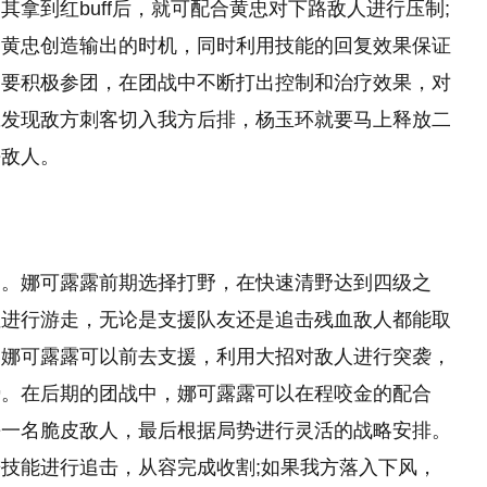
拿到红buff后，就可配合黄忠对下路敌人进行压制;
为黄忠创造输出的时机，同时利用技能的回复效果保证
定要积极参团，在团战中不断打出控制和治疗效果，对
旦发现敌方刺客切入我方后排，杨玉环就要马上释放二
杀敌人。
客。娜可露露前期选择打野，在快速清野达到四级之
性进行游走，无论是支援队友还是追击残血敌人都能取
，娜可露露可以前去支援，利用大招对敌人进行突袭，
势。在后期的团战中，娜可露露可以在程咬金的配合
杀一名脆皮敌人，最后根据局势进行灵活的战略安排。
技能进行追击，从容完成收割;如果我方落入下风，