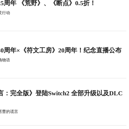
5周年 《荒野》、《断点》0.5折！
灵行动
0周年×《符文工房》20周年！纪念直播公布
场物语
：完全版》登陆Switch2 全部升级以及DLC
诺曹的谎言