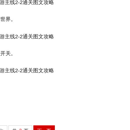
里世界。
动开关。