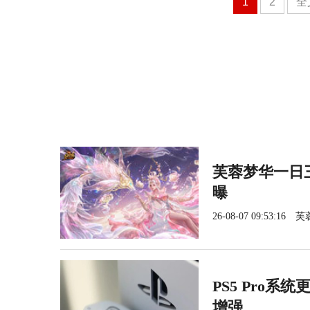
1
2
全
芙蓉梦华一日三
曝
26-08-07 09:53:16
芙
PS5 Pro系
增强