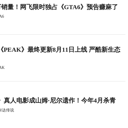
万销量！网飞限时独占《GTA6》预告赚麻了
A6
PEAK》最终更新8月11日上线 严酷新生态
AK
》真人电影成山姆·尼尔遗作！今年4月杀青
尔达传说