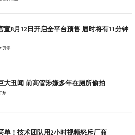
宣8月12日开启全平台预售 届时将有11分钟
之刃零
巨大丑闻 前高管涉嫌多年在厕所偷拍
可梦
买单！技术团队用2小时视频怒斥厂商