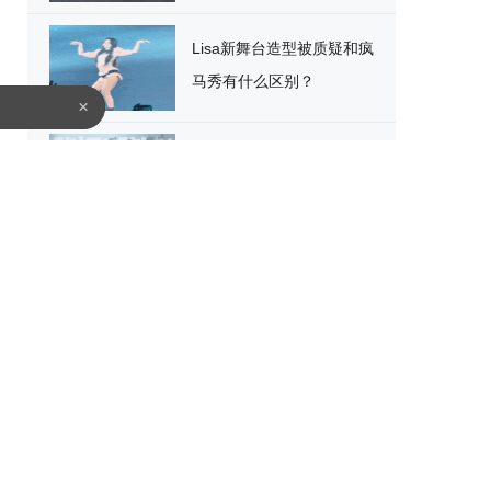
破
Lisa新舞台造型被质疑和疯
马秀有什么区别？
×
《匹诺曹的谎言：完全
版》登陆Switch2
沧海桑田：一百年前的古
建筑老照片