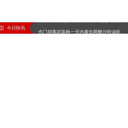
提高警惕！绷紧暑期护娃安全这根弦
景区增设网红打卡景观 受访者感觉“不搭”
今日快讯
也门胡塞武装称一天内袭击两艘沙特油轮
提高警惕！绷紧暑期护娃安全这根弦
(
责任编辑
：黄鹏 CG001)
景区增设网红打卡景观 受访者感觉“不搭”
也门胡塞武装称一天内袭击两艘沙特油轮