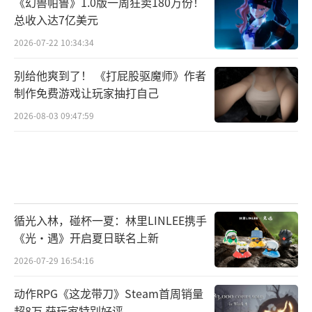
《幻兽帕鲁》1.0版一周狂卖180万份！
总收入达7亿美元
2026-07-22 10:34:34
别给他爽到了！ 《打屁股驱魔师》作者
制作免费游戏让玩家抽打自己
2026-08-03 09:47:59
循光入林，碰杯一夏：林里LINLEE携手
《光·遇》开启夏日联名上新
2026-07-29 16:54:16
动作RPG《这龙带刀》Steam首周销量
超8万 获玩家特别好评