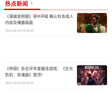
化展会数据统计和分析，不仅可以精准获取展
热点新闻
会的总流量和每家展商的被观展数据，而且还
《漫威金刚狼》获M评级 确认包含成人
可以通过与观众线上互动过程中保留注册数
内容及裸露画面
据、用户画像、转发分享等行为进行数据可视
2026-08-03 09:50:05
化分析。
此外，除了展会的新闻链接、公众号、微
博等平台外，CGF Online还将通过云展厅、云
展位实现展会信息的永久留存和展会信息的永
《帝国》杂志评年度最佳游戏：《生化
久传播，更方便展会历史档案的保留和积累。
危机：安魂曲》登顶！
最终打造永不落幕的“中国数字创意科技展暨2
2026-08-03 09:49:45
020CGF中国游戏节Online云展”。
相比于往届，本届展会是组委会一次大胆