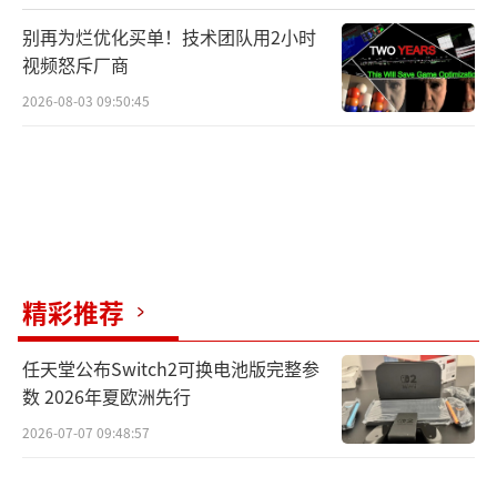
尝试，不仅是疫情防控常态化时期的“非常之
别再为烂优化买单！技术团队用2小时
举”，也是未来会展行业走向“数字化”趋势
视频怒斥厂商
的一次探索实践。截止发稿前，参展企业已达1
2026-08-03 09:50:45
20家，此次线上线下相结合的展会模式，将持
续助力武汉文创产业发展，重塑文化自信，激
活区域功能，让世界看到一个更加自信的武
汉！
（责任编辑：黄鹏 CG001）
精彩推荐
任天堂公布Switch2可换电池版完整参
数 2026年夏欧洲先行
2026-07-07 09:48:57