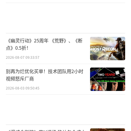
享关于原创设计标准与方法、中西方审美的差
异；腾讯互娱市场总监刘星伦，将围绕《王者
荣耀》IP构建的实践经验，探讨互联网营销在
游戏IP构建中的独特价值。
《幽灵行动》25周年 《荒野》、《断
随着虚幻引擎5与次世代主机发布，游戏引
点》0.5折！
擎也成为近期行业关注热点。来自腾讯互娱北
2026-08-07 09:33:57
极光工作室群《天涯明月刀》手游引擎技术负
别再为烂优化买单！技术团队用2小时
责人刘冰啸，将回顾这款游戏基于Unity引擎基
视频怒斥厂商
础开发的技术升级，以及实现壮丽山河画面的
2026-08-03 09:50:45
核心渲染要素；腾讯互娱研发效能部引擎核心
技术组负责人魏楠则会就UE引擎中台技术如何
助力3A手游研发展开话题讨论。