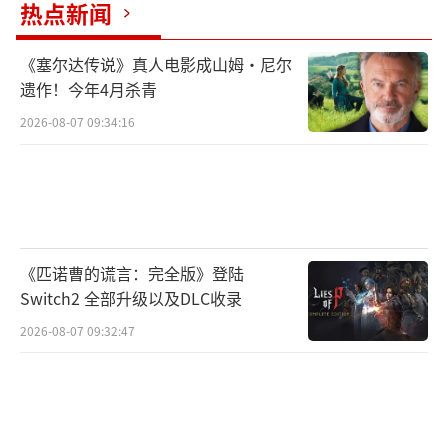
先生》等人气作品背后的实战经验分享。同
热点新闻
时，还有来自清华大学、浙江大学、中国传媒
大学、北京师范大学等知名高校的多名学者，
《塞尔达传说》真人电影成山姆·尼尔
遗作！今年4月杀青
将就游戏的产学研建设等方向展开深度讨论。
2026-08-07 09:34:16
关注行业发展，四大论坛分享一线“游戏
人”的干货与实战经验
本届TGDC邀请到国内外众多重磅嘉宾，为
大家带来为期四天的经验分享与头脑风暴。
《匹诺曹的谎言：完全版》登陆
Switch2 全部升级以及DLC收录
Day 1：专注产品打磨，揭秘人气 IP 发展
2026-08-07 09:32:47
历程
说起游戏的核心竞争力，重中之重必然是
专注产品的打磨，来自国内外各大游戏厂商的