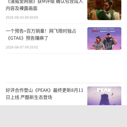
《漫威金刚狼》获M评级 确认包含成人
内容及裸露画面
Day 3：探索技术趋势，“黑科技”助力游
2026-08-03 09:50:05
戏研发升级
一个预告=百万销量！网飞限时独占
《GTA6》预告赚麻了
技术的进步与游戏的演进一直都是相辅相
2026-08-07 09:35:02
成、彼此促进的关系，在第三天“探索技术趋
势”论坛中，汇聚了各类当下游戏行业前沿趋
势的探索与交流。
参与过《生化奇兵合集》等多款 3A 大作开
好评合作登山《PEAK》最终更新8月11
发与移植工作的维塔士上海工作室技术总监 An
日上线 严酷新生态登场
dy Fong ，将带来基于任天堂 Switch 游戏性能
2026-08-07 09:34:45
优化的经验分享；同样曾深度参与开发多款 3A
主机游戏项目的腾讯互娱研发效能部高级技术
《漫威斗魂》公布公测使用率最高的五
名角色 秘客居首