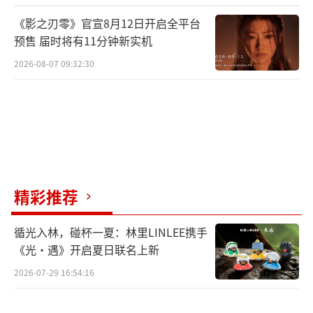
高层代表，将在此分享如何精益求精地打造爆
《影之刃零》官宣8月12日开启全平台
款游戏产品。
预售 届时将有11分钟新实机
在“专注产品打磨”这个论坛中，有来自
2026-08-07 09:32:30
英国游戏公司 Creative Assembly Total War P
roject Art Director Pawel Wojs 将带来打造
《全面战争：三国》这款继承了其 20 年 IP 历
史背后的故事；日本株式会社 White Owls 社
长 SWERY（末弘秀孝）将解析如何在游戏中创
精彩推荐
造奇妙且独特的世界观；美国 Riot Games 专
家级插画师潘诚伟，将分享如何通过沉浸式体
循光入林，碰杯一夏：林里LINLEE携手
验来创作《英雄联盟》里那些具有代表性的原
《光·遇》开启夏日联名上新
画。
2026-07-29 16:54:16
国内方面，帕斯亚科技公司CTO谢怡欣将