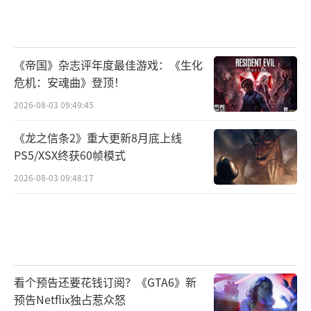
分享旗下多款小而美的冒险游戏背后的设计心
得；时下火热的《天涯明月刀》IP总架构师顾
婷婷，将从多个角度探讨关于构架设定与IP创
《帝国》杂志评年度最佳游戏：《生化
作的切入点和方法论；来自腾讯互娱国际运营
危机：安魂曲》登顶！
产品部产品中心运营推广负责人周嫚，则会与
2026-08-03 09:49:45
大家分享游戏出海的最新趋势与洞察。
《龙之信条2》重大更新8月底上线
PS5/XSX终获60帧模式
2026-08-03 09:48:17
Day 2：追求能力进化，聚焦游戏底层核心
要素
对游戏开发者来说，用不断进化的专业能
看个预告还要花钱订阅？《GTA6》新
力为玩家呈现更多高品质的游戏产品，是历久
预告Netflix独占惹众怒