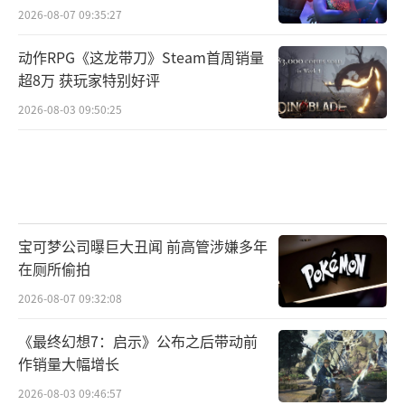
弥新的话题。在第二天“追求能力进化”论坛
2026-08-07 09:35:27
下，经历多个游戏世代、来自各领域的行业专
动作RPG《这龙带刀》Steam首周销量
家们将就打造优秀游戏产品所需的各种关键能
超8万 获玩家特别好评
力进行深度探讨和实战经验分享。
2026-08-03 09:50:25
来自腾讯互娱光子工作室群光速工作室总
经理 Steve Martin 将基于过往的成功经验，探
讨 3A 游戏开发的方法与要素，包括在实际制作
中的技术应用；曾参与过《彩虹六号》《分裂
宝可梦公司曝巨大丑闻 前高管涉嫌多年
细胞》等游戏开发，现为腾讯互娱 NExT Studi
在厕所偷拍
os 高级技术美术师谢渊也将结合研发经验，来
2026-08-07 09:32:08
分享光线跟踪与材质渲染在项目中的应用。
《最终幻想7：启示》公布之后带动前
而腾讯互娱天美工作室群J3工作室美术总
作销量大幅增长
监陶伟将基于《CODM》美术出海的案例，分
2026-08-03 09:46:57