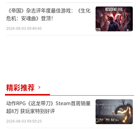
《帝国》杂志评年度最佳游戏：《生化
危机：安魂曲》登顶！
2026-08-03 09:49:45
精彩推荐
动作RPG《这龙带刀》Steam首周销量
在李逸飞看来，企业过往的成绩属于每一
超8万 获玩家特别好评
个三七人，公司要再上一个台阶，也需要全体
2026-08-03 09:50:25
员工共同努力。为此，公司不断升级公司的薪
酬体系以及福利保障，以期每一位员工能在三