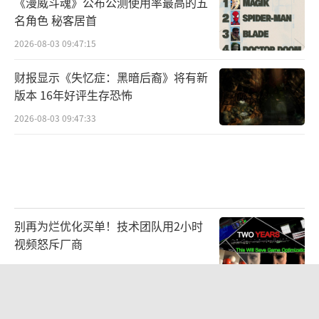
《漫威斗魂》公布公测使用率最高的五
会带来一场精彩的视听盛宴。员工们载歌载舞
名角色 秘客居首
欢送过往，激情满怀迎接新年。
2026-08-03 09:47:15
财报显示《失忆症：黑暗后裔》将有新
版本 16年好评生存恐怖
2026-08-03 09:47:33
别再为烂优化买单！技术团队用2小时
视频怒斥厂商
2026-08-03 09:50:45
Affinity正式参展2026 ChinaJoy BTOB
｜出海获客与流量变现，在W4H203找