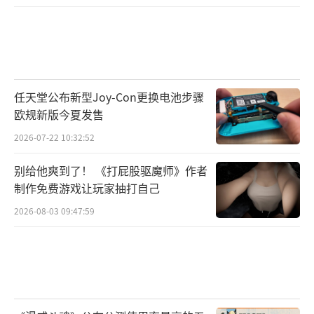
在颁奖环节，除了最佳新人、十年员工、
卓越管理、党员先锋、业务创新、业务突破等
奖项外，三七互娱今年再次加大表彰力度，
任天堂公布新型Joy-Con更换电池步骤
以“创新、进取、分享”为关键词，选出多位
欧规新版今夏发售
集团价值观之星，对他们过去一年的突出表现
2026-07-22 10:32:52
进行表彰。
别给他爽到了！ 《打屁股驱魔师》作者
当天的抽奖环节也由这些价值观之星代表
制作免费游戏让玩家抽打自己
抽取。华为Mate40RS保时捷5G手机、华为Mat
2026-08-03 09:47:59
ebook X电脑、现金大奖……一波波奖品将年
会气氛推上高潮。
在进行一系列表彰后，37好声音在线上开
唱，由部门精心编排的节目也精彩亮相，为年