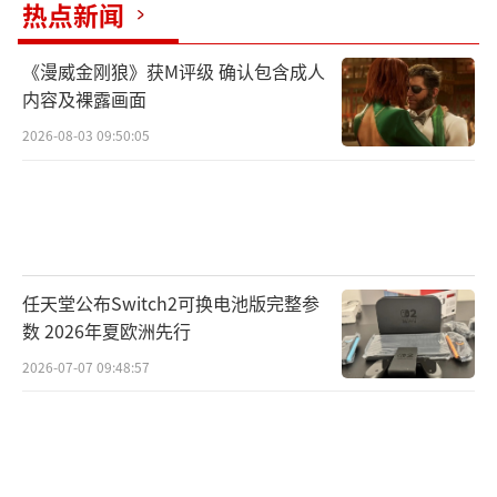
热点新闻
《漫威金刚狼》获M评级 确认包含成人
内容及裸露画面
2026-08-03 09:50:05
当天，三七互娱董事长李逸飞首先就企业2
020年成绩进行总结。去年，三七互娱提前完成
市值突破千亿的目标，公司牢牢坐稳国内A股游
任天堂公布Switch2可换电池版完整参
数 2026年夏欧洲先行
戏企业的龙头位置。不管是研发还是海外，均
有较大的增长。
2026-07-07 09:48:57
今后，企业也将继续坚持“研运一体”、
国内国外双引擎的战略，不断巩固我们在游戏
行业的领导地位。