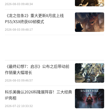
级，明确了“给世界带来快乐”的企业使命，
2026-08-03 09:48:34
提出了“成为一家卓越的、可持续发展的文娱
《龙之信条2》重大更新8月底上线
企业”的愿景，确立了“创新、进取、分享、
PS5/XSX终获60帧模式
尊重”的企业价值观。在此次年会里，三七互
2026-08-03 09:48:17
娱也将这些关键词融入到盛典各个环节中。
《最终幻想7：启示》公布之后带动前
作销量大幅增长
2026-08-03 09:46:57
科乐美确认2026科隆展阵容！三大经典
IP亮相
2026-07-22 10:33:32