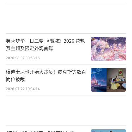
Unity“多维纪元”展台
芙蓉梦华一日三变 《魔域》2026 花魁
赛主题及限定外观首曝
本届ChinaJoy展会上，Unity化3D虚拟空
2026-08-07 09:53:16
间为灵感，以“多维纪元”为主题展现富有未
曝迪士尼也开始大裁员！皮克斯等数百
来科幻感的无边界、沉浸式展区，并带来了多
岗位被裁
款MadewithUnity热门游戏大作。参会者在现
2026-07-22 10:34:14
场不仅可以试玩即将开启全球公测的PC游戏
《永劫无间》、忠于动漫原作的回合制手游
《斗罗大陆：魂师对决》，还将看到传承端游
纯正体验的5V5竞技对战手游《英雄联盟手
游》、让人领略全方位战斗乐趣的魔幻手游