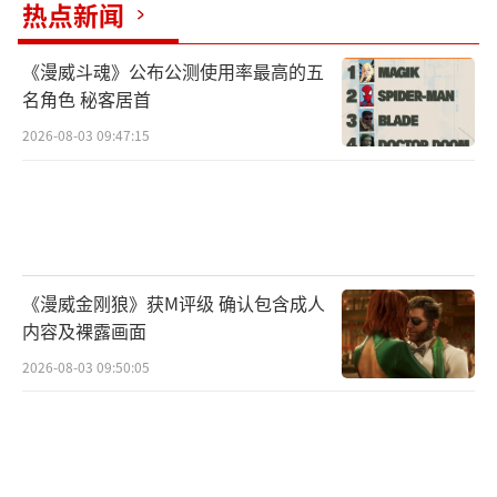
热点新闻
《漫威斗魂》公布公测使用率最高的五
名角色 秘客居首
2026-08-03 09:47:15
《深海迷航：零度之下》
例如，Unity跨端移植团队成功地帮助发售
在PC端及主机端的开放探索式游戏——《深海
《漫威金刚狼》获M评级 确认包含成人
迷航》以及其续作《深海迷航：零度之下》移
内容及裸露画面
植到了Switch平台上，并最大程度地在新平台
2026-08-03 09:50:05
保留了游戏原本的玩法和特色，即在瑰丽壮美
的开放海底世界中巡游。《深海迷航》的开发
商UnkownWorlds表示，开发团队的强项在于
钻研游戏玩法，而不是研究怎样针对硬件优化