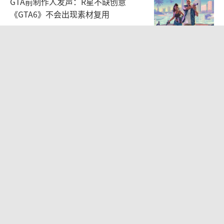
GTA前制作人发声：R星不缺创意
《余烬风暴》，以及为玩家带来丰富体验的模
《GTA6》不会出现素材复用
拟经营类PC游戏《沙石镇时光》等多款热门游
2026-07-22 10:30:50
戏。
Affinity正式参展2026 ChinaJoy BTOB
｜出海获客与流量变现，在W4H203找
无论是PC、手机、或是次时代主机，在各
个平台、各种类型的游戏背后，都有Unity这一
2026-07-30 10:49:33
主流游戏创作引擎的支持与赋能。目前，全球
超半数的Switch游戏均为Unity引擎开发；全
球前1000名最受欢迎的手游中，也有71%是通
过Unity创作。作为一个强大而灵活的游戏引
动作RPG《这龙带刀》Steam首周销量
擎，Unity支持各种不同的游戏开发需求，帮助
超8万 获玩家特别好评
游戏开发者们创造更好玩的世界。
2026-08-03 09:50:25
不止是游戏引擎，Unity全方位助力开发者
《龙之信条2》重大更新8月底上线
获得成功
PS5/XSX终获60帧模式