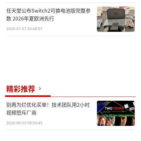
游戏。他们对Unity专业可靠的移植服务给予了
任天堂公布Switch2可换电池版完整参
高度认可：“Unity技术支持不仅帮助我们扩展
数 2026年夏欧洲先行
了游戏的支持平台，还让游戏到达了一个新高
2026-07-07 09:48:57
度。”目前，Unity团队还在帮助《深海迷航》
移植到次世代游戏主机。
Unity大中华区业务总经理肖蓓蓓表
示：“如今，随着硬件性能和游戏引擎的不断
发展迭代，跨端移植和多端发布的技术壁垒逐
精彩推荐
渐被打破，越来越多的游戏开发商看到了这一
机遇，希望能够开辟更多变现渠道、多维度打
别再为烂优化买单！技术团队用2小时
视频怒斥厂商
造爆款IP。Unity专业可靠的技术团队拥有大量
2026-08-03 09:50:45
游戏性能优化和跨平台移植经验，将助力游戏
开发厂商有效减少开发成本、缩短研发周期、