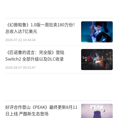
游戏跨端发布的过程事半功倍。“
多款热门游戏亮相Unity“多维纪元”沉浸
式展台
《幻兽帕鲁》1.0版一周狂卖180万份！
总收入达7亿美元
2026-07-22 10:34:34
《匹诺曹的谎言：完全版》登陆
Switch2 全部升级以及DLC收录
2026-08-07 09:32:47
好评合作登山《PEAK》最终更新8月11
日上线 严酷新生态登场