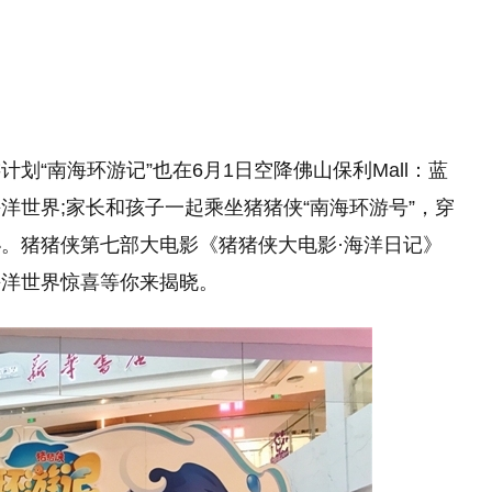
划“南海环游记”也在6月1日空降佛山保利Mall：蓝
洋世界;家长和孩子一起乘坐猪猪侠“南海环游号”，穿
。猪猪侠第七部大电影《猪猪侠大电影·海洋日记》
海洋世界惊喜等你来揭晓。