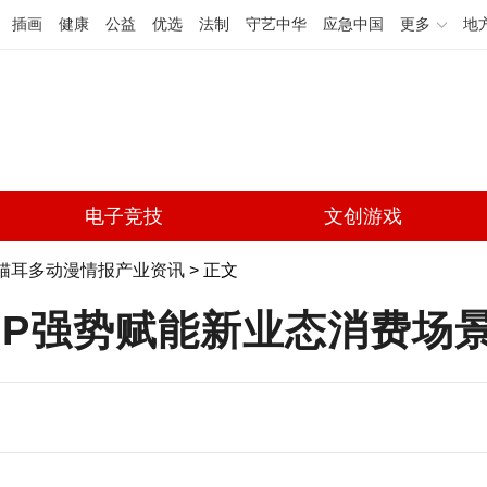
插画
健康
公益
优选
法制
守艺中华
应急中国
更多
地
电子竞技
文创游戏
猫耳多动漫情报产业资讯
> 正文
P强势赋能新业态消费场景(