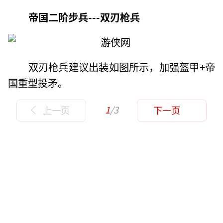
帝国二阶步兵---双刃枪兵
双刃枪兵建议出装如图所示，加强盔甲+帝
国重型投矛。
1
/3
上一页
下一页