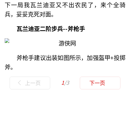
下一局我瓦兰迪亚又不出农民了，来个全骑
兵，妥妥克死对面。
瓦兰迪亚二阶步兵--斧枪手
斧枪手建议出装如图所示，加强盔甲+投掷
斧。
1
/3
上一页
下一页