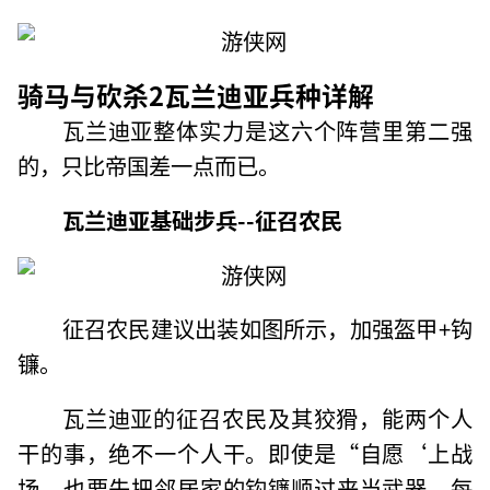
骑马与砍杀2瓦兰迪亚兵种详解
瓦兰迪亚整体实力是这六个阵营里第二强
的，只比帝国差一点而已。
瓦兰迪亚基础步兵--征召农民
征召农民建议出装如图所示，加强盔甲+钩
镰。
瓦兰迪亚的征召农民及其狡猾，能两个人
干的事，绝不一个人干。即使是“自愿‘上战
场，也要先把邻居家的钩镰顺过来当武器。每