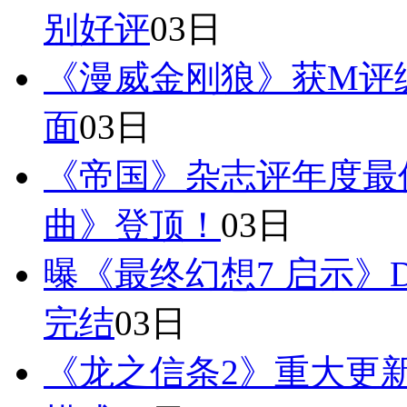
别好评
03日
《漫威金刚狼》获M评
面
03日
《帝国》杂志评年度最
曲》登顶！
03日
曝《最终幻想7 启示》
完结
03日
《龙之信条2》重大更新8