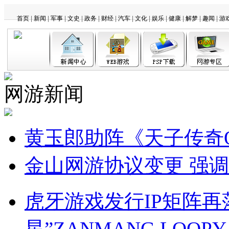
首页
|
新闻
|
军事
|
文史
|
政务
|
财经
|
汽车
|
文化
|
娱乐
|
健康
|
解梦
|
趣闻
|
游
网游新闻
黄玉郎助阵《天子传奇
金山网游协议变更 强
虎牙游戏发行IP矩阵再
星”ZANMANG LOO