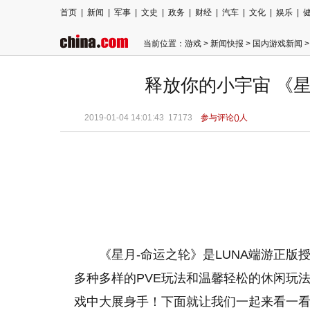
首页
|
新闻
|
军事
|
文史
|
政务
|
财经
|
汽车
|
文化
|
娱乐
|
当前位置：
游戏
>
新闻快报
>
国内游戏新闻
>
释放你的小宇宙 《星
2019-01-04 14:01:43
17173
参与评论(
)人
《
星月
-命运之轮》是LUNA端游正
多种多样的PVE玩法和温馨轻松的休闲玩
戏中大展身手！下面就让我们一起来看一看