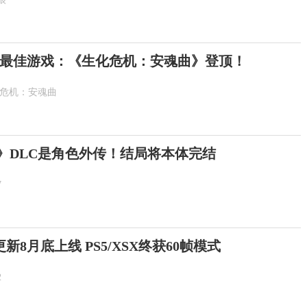
最佳游戏：《生化危机：安魂曲》登顶！
化危机：安魂曲
示》DLC是角色外传！结局将本体完结
7
8月底上线 PS5/XSX终获60帧模式
2