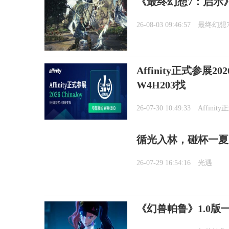
《最终幻想7：启示
26-08-03 09:46:57
最终幻想
Affinity正式参展2
W4H203找
26-07-30 10:49:33
Affini
循光入林，碰杯一夏
26-07-29 16:54:16
光遇
《幻兽帕鲁》1.0版