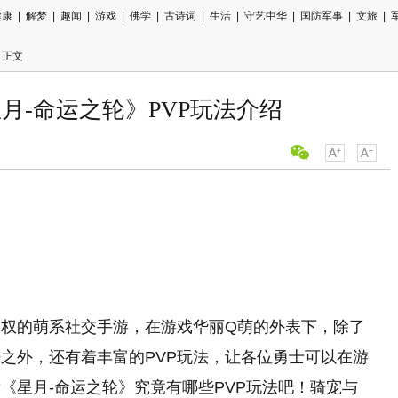
健康
|
解梦
|
趣闻
|
游戏
|
佛学
|
古诗词
|
生活
|
守艺中华
|
国防军事
|
文旅
|
 正文
月-命运之轮》PVP玩法介绍
用微信扫描
分享至好友
版授权的萌系社交手游，在游戏华丽Q萌的外表下，除了
法之外，还有着丰富的PVP玩法，让各位勇士可以在游
《星月-命运之轮》究竟有哪些PVP玩法吧！骑宠与