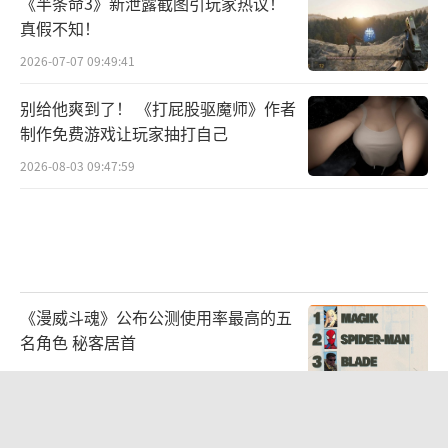
《半条命3》新泄露截图引玩家热议！
大地图多人对抗玩法。作为小队地缘策略战场
真假不知！
玩法，玩家需要组建自己的队伍，与其他玩家
2026-07-07 09:49:41
进行城池争夺战。在战场的设计上，还原了三
别给他爽到了！ 《打屁股驱魔师》作者
国时期古代战场的地势与地貌，再现了英雄间
制作免费游戏让玩家抽打自己
夺城策略博弈的情景。届时，百城千军，沙场
2026-08-03 09:47:59
博弈，智慧与谋略将激情碰撞，无数豪杰将在
此诞生。
而另一大玩法突破，则是融合了迷雾探
索、随机事件的全新模式——天枢幻境。《乱世
《漫威斗魂》公布公测使用率最高的五
王者》在这个玩法里加入了带有事件选择的Ro
名角色 秘客居首
guelike系统，玩家进入幻境后，能够通过探索
2026-08-03 09:47:15
进行寻宝，与游戏角色交互获得通关线索，招
募NPC协力击败幻境守护者，从而收获丰厚奖
别再为烂优化买单！技术团队用2小时
视频怒斥厂商