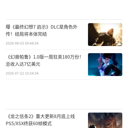
曝《最终幻想7 启示》DLC是角色外
传！结局将本体完结
今年，《乱世王者》会延续以历史朝代为
2026-08-03 09:48:34
主线，并且将以各朝的古都为线索，开启“荣
《幻兽帕鲁》1.0版一周狂卖180万份！
耀古都计划“。《乱世王者》将携手洛阳市文
总收入达7亿美元
广旅局进行联动，这座历史悠久的城市将成为
2026-07-22 10:34:34
首个联动的古都。在即将开启的全新游戏版本
中，《乱世王者》将会带领大家去探秘这座古
都的军事策略、历史遗迹、武将名人等传统文
化。
《龙之信条2》重大更新8月底上线
提及洛阳，大多数人首先会想到“龙门石
PS5/XSX终获60帧模式
窟”，这个被联合国科教文组织评为“中国石