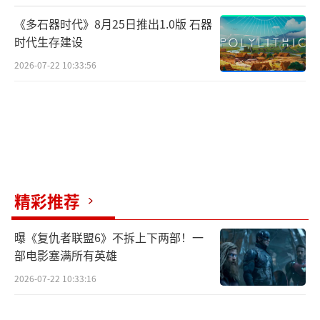
《乱世王者》一直致力于中华传统文化的
《多石器时代》8月25日推出1.0版 石器
传承，在去年的大唐版本中，便与大明宫国家
时代生存建设
遗址公园、大唐西市博物馆等展开文创合作，
2026-07-22 10:33:56
将大明宫与国宝级文物搬到了游戏中。《乱世
王者》不仅仅将历史文化进行还原，而是通过
深入研究展现其细节之处：在服饰上，大唐公
主佟丽娅所穿的华服融合了唐朝与现代审美的
风格；在音乐中，参照了敦煌壁画，运用了琵
琶、古筝等古典乐器，重新设计了旋律和节
精彩推荐
奏。
曝《复仇者联盟6》不拆上下两部！一
部电影塞满所有英雄
2026-07-22 10:33:16