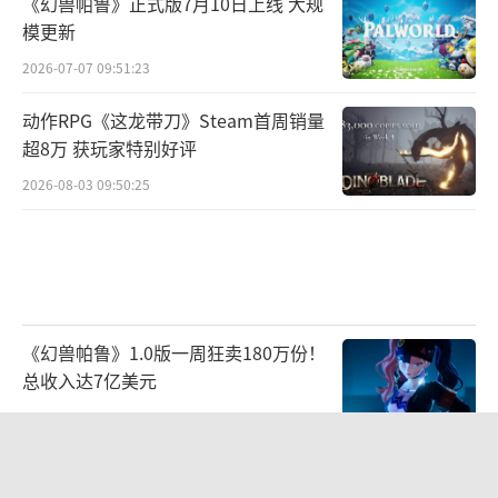
《幻兽帕鲁》正式版7月10日上线 大规
模更新
2026-07-07 09:51:23
动作RPG《这龙带刀》Steam首周销量
超8万 获玩家特别好评
2026-08-03 09:50:25
《幻兽帕鲁》1.0版一周狂卖180万份！
总收入达7亿美元
2026-07-22 10:34:34
《帝国》杂志评年度最佳游戏：《生化
危机：安魂曲》登顶！