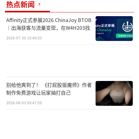
热点新闻
比特大爆炸本身的美术设计也别出心裁，美
食、鬼屋、电玩、古风、宇宙五大主题关卡各
Affinity正式参展2026 ChinaJoy BTOB
具特色，不管是地图背景、小怪造型还是BGM
｜出海获客与流量变现，在W4H203找
全都风格各异，主题鲜明，让玩家在每一关都
2026-07-30 10:49:33
能有不一样的全新体验。
除了传统的地图闯关外，《比特大爆炸》
中还有许多独一无二的特色玩法，如翻格子触
发随机事件爬塔的大冒险，实时同屏比输出还
别给他爽到了！ 《打屁股驱魔师》作者
能给对手上buff的PVP竞技场，150层到了塔顶
制作免费游戏让玩家抽打自己
才算赢的异能塔……将传统飞行射击游戏与其
2026-08-03 09:47:59
他新玩法结合，完全不给玩家对单一玩法厌倦
的机会。