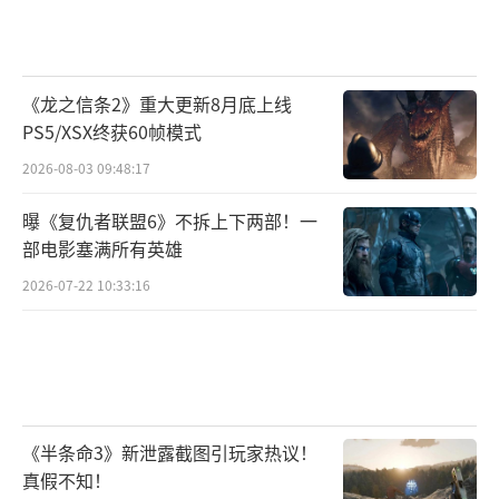
同前进的大冒险……将恶搞社交与roguelike玩
法相结合，在比特宇宙里，没有一个玩家是孤
单一人！
《龙之信条2》重大更新8月底上线
PS5/XSX终获60帧模式
6
月10日正式公测万众瞩目终于定档
2026-08-03 09:48:17
2021年6月10日，比特大爆炸将正式开启
曝《复仇者联盟6》不拆上下两部！一
全面不删档公测服务器，玩家们终于可以放心
部电影塞满所有英雄
入坑！快进入比特宇宙，和大家一起成为飞行
2026-07-22 10:33:16
员，在各个星际间任意穿梭，开启一场不会后
悔的冒险之旅吧！
（责任编辑：黄鹏 CG001）
《半条命3》新泄露截图引玩家热议！
真假不知！