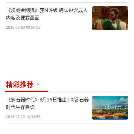
《漫威金刚狼》获M评级 确认包含成人
内容及裸露画面
2026-08-03 09:50:05
“每一个人都有属于自己的宇宙“，太空
飞行射击手游当然也不限于只身闯关。在《比
精彩推荐
特大爆炸》中，玩家们拥有自由社交的机会，
《多石器时代》8月25日推出1.0版 石器
还可以在关卡中体验各种各样的好友功能。不
时代生存建设
管是在战斗中和buff一起随机出现的好友助
2026-07-22 10:33:56
战，还是战斗结束后可以选择给好友的奖励分
成数量的好友表现评分系统，还是组队闯关共