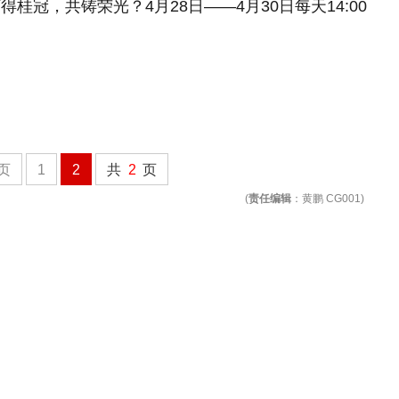
冠，共铸荣光？4月28日——4月30日每天14:00
页
1
2
共
2
页
(
责任编辑
：黄鹏 CG001)