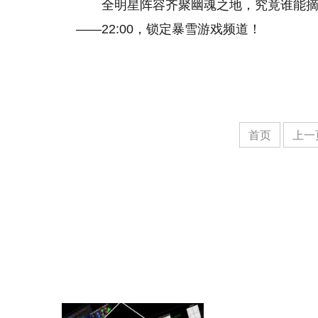
全明星阵容齐聚幽魂之地，究竟谁能摘得桂
——22:00，锁定暴雪游戏频道！
首页
上一