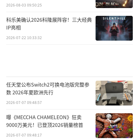
2026-08-03 09:50:25
科乐美确认2026科隆展阵容！三大经典
IP亮相
2026-07-22 10:33:32
【新区冲级赛实力逼平丰厚奖励等你来
抢】
《传奇归来》经典七区火热PK中，新区冲
级赛前1-50名玩家，能够获得丰厚的冲级赛奖
任天堂公布Switch2可换电池版完整参
数 2026年夏欧洲先行
励、最高雷霆级衣服（按职业发放）、1888金
2026-07-07 09:48:57
锭、588灵符等奖励，丰厚奖励安排等你突破自
我。
曝《MECCHA CHAMELEON》狂卖
9000万美元！已登顶2026销量榜首
【新手成长指南新区邀你来战！】
2026-07-07 09:48:17