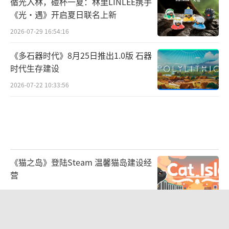
循光入林，碰杯一夏：林里LINLEE携手
包。神秘矿洞改为战斗地图、矿洞中角色死亡
《光·遇》开启夏日联名上新
只会爆落矿石！
2026-07-29 16:54:16
5月20日，经典七区火爆开启！六职业再聚
《多石器时代》8月25日推出1.0版 石器
首，再激情！
（责任编辑：黄鹏 CG001）
时代生存建设
2026-07-22 10:33:56
《猫之岛》登陆Steam 温馨猫岛建设经
营
2026-07-22 10:32:27
Affinity正式参展2026 ChinaJoy BTOB
｜出海获客与流量变现，在W4H203找