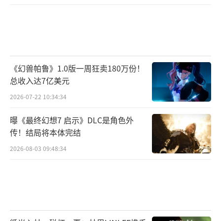
新手如何快速获得灵符：在开启斗转箱时
赠送100灵符。
建议新人可在盟重药剂师处选择90天和180
天包月选项。
《幻兽帕鲁》1.0版一周狂卖180万份！
总收入达7亿美元
新区金币将设置为绑定，金条将在商城进
2026-07-22 10:34:34
行出售。开放大药包月。开放的活动与任务：
曝《最终幻想7 启示》DLC是角色外
每日除魔任务、每日历练任务、每日穿越重
传！结局将本体完结
围、递交泉水、每日镇守任务、每周有约、每
2026-08-03 09:48:34
周盟重送药任务、每日活动（魔狱风云、夺宝
奇兵、独创天涯、夺宝人偶）、火龙神殿等任
务。大家可以在活动使者处查询。
玩家还可以在比奇书店老板处领取新手礼