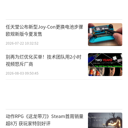
【技能说明】技能学习后被动生效，无需
释放，可切换金钟护体或铁壁护体两种状态，
任天堂公布新型Joy-Con更换电池步骤
概率减免物理，穿刺或魔法，元素伤害。
欧规新版今夏发售
2026-07-22 10:32:52
别再为烂优化买单！技术团队用2小时
视频怒斥厂商
2026-08-03 09:50:45
动作RPG《这龙带刀》Steam首周销量
超8万 获玩家特别好评