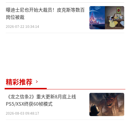
相关NPC：流浪汉，玩家可至流浪汉处，
曝迪士尼也开始大裁员！皮克斯等数百
查询当前的祝福之力。
岗位被裁
2026-07-22 10:34:14
精彩推荐
与此同时，全新技能“护体神盾”，将助
《龙之信条2》重大更新8月底上线
你的战斗更加从容。当角色达到46级时，即可
PS5/XSX终获60帧模式
学习护体神盾。使用书页至NPC：皇家大学士
2026-08-03 09:48:17
处兑换护体神盾技能书，同时可使用书页研读
技能熟练度提升技能等级。