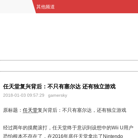
其他频道
404 Not Found
Sorry for the inconvenience.
Please report this message and include the following
information to us.
Thank you very much!
URL:
http://3g.china.com:8080/act/game/444/20180103/3190
Server:
cms-9-157
Date:
2026/08/08 09:52:51
Powered by China
China
任天堂复兴背后：不只有塞尔达 还有独立游戏
2018-01-03 09:57:29
gamersky
原标题：
任天堂
复兴背后：不只有塞尔达，还有独立游戏
经过两年的摸爬滚打，任天堂终于意识到设想中的Wii U用户
恐怕根本不存在了，在2016年底任天堂拿出了Nintendo