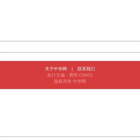
Sorry for the inconvenience.
Please report this message and include the following
information to us.
Thank you very much!
URL:
http://3g.china.com:8080/act/game/444/20180103/3190
Server:
cms-9-157
Date:
2026/08/08 09:52:51
Powered by China
China
关于中华网
|
联系我们
执行主编：费琪 CN001
版权所有 中华网
404 Not Found
Sorry for the inconvenience.
Please report this message and include the following
information to us.
Thank you very much!
URL:
http://3g.china.com:8080/act/game/444/20180103/3190
Server:
cms-9-157
Date:
2026/08/08 09:52:51