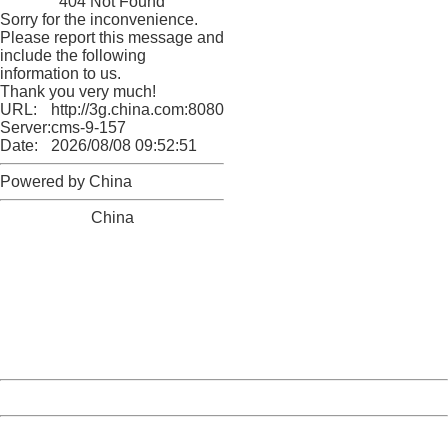
404 Not Found
Sorry for the inconvenience.
Please report this message and
include the following
information to us.
Thank you very much!
URL:
http://3g.china.com:8080/act/game/444/20180103/3190
Server:
cms-9-157
Date:
2026/08/08 09:52:51
Powered by China
China
404 Not Found
Sorry for the inconvenience.
Please report this message and include the following
information to us.
Thank you very much!
URL:
http://3g.china.com:8080/act/game/444/20180103/3190
Server:
cms-9-157
Date:
2026/08/08 09:52:51
Powered by China
China