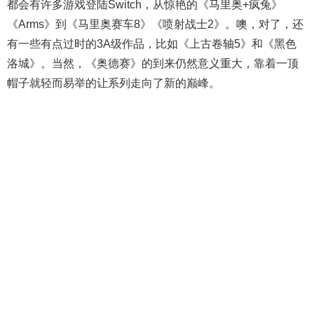
都会有许多游戏登陆Switch，从惊艳的《马里奥+疯兔》
《Arms》到《马里奥赛车8》《喷射战士2》。噢，对了，还
有一些有点过时的3A级作品，比如《上古卷轴5》和《黑色
洛城》。当然，《奥德赛》的到来仍然意义重大，靠着一顶
帽子就轻而易举的让系列走向了新的巅峰。