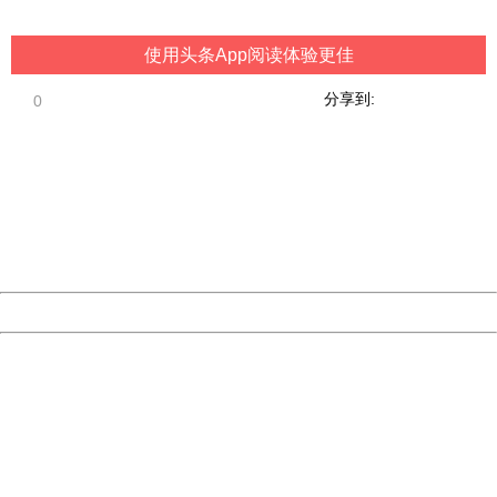
China
使用头条App阅读体验更佳
分享到:
0
404 Not Found
Sorry for the inconvenience.
Please report this message and include the following
information to us.
Thank you very much!
URL:
http://3g.china.com:8080/act/game/444/20190123/3505
Server:
cms-9-158
Date:
2026/08/09 20:12:57
Powered by China
China
404 Not Found
Sorry for the inconvenience.
Please report this message and include the following
information to us.
Thank you very much!
URL:
http://3g.china.com:8080/act/game/444/20190123/3505
Server:
cms-9-158