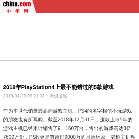
404 Not Found
Sorry for the inconvenience.
Please report this message and include the following
information to us.
Thank you very much!
URL:
http://3g.china.com:8080/act/game/444/20190123/3505
Server:
cms-9-158
Date:
2026/08/09 20:12:57
Powered by China
China
2018年PlayStation4上最不能错过的5款游戏
2019-01-23 09:21:08
新浪游戏
作为本世代销量最高的游戏主机，PS4的名字相信不玩游戏
的朋友也有所耳闻。截至2018年12月31日，这款上市5年的
游戏主机已经累计销售了9，160万台，售出的游戏高达8亿
7600万份，PSN更是有超过9000万的月活玩家，堪称主机界