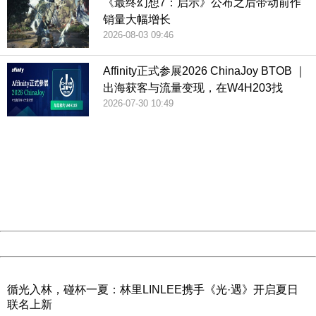
《最终幻想7：启示》公布之后带动前作
销量大幅增长
2026-08-03 09:46
Affinity正式参展2026 ChinaJoy BTOB ｜
出海获客与流量变现，在W4H203找
2026-07-30 10:49
404 Not Found
Sorry for the inconvenience.
Please report this message and include the following
information to us.
Thank you very much!
URL:
http://3g.china.com:8080/act/game/444/20190123/3505
Server:
cms-9-158
Date:
2026/08/08 20:13:15
Powered by China
China
循光入林，碰杯一夏：林里LINLEE携手《光·遇》开启夏日
联名上新