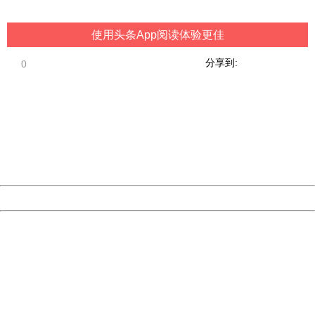
China
使用头条App阅读体验更佳
分享到:
0
404 Not Found
Sorry for the inconvenience.
Please report this message and include the following
information to us.
Thank you very much!
URL:
http://3g.china.com:8080/act/game/444/20190123/3505
Server:
cms-9-158
Date:
2026/08/08 20:13:15
Powered by China
China
404 Not Found
Sorry for the inconvenience.
Please report this message and include the following
information to us.
Thank you very much!
URL:
http://3g.china.com:8080/act/game/444/20190123/3505
Server:
cms-9-158