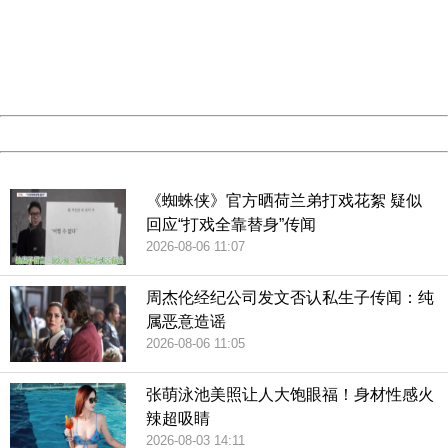
Please report this message and include the following
information to us.
Thank you very much!
URL:
http://3g.china.com:8080/act/game/444/20190123/3505
Server:
cms-9-158
Date:
2026/08/08 20:13:15
Powered by China
China
《蜘蛛侠》官方晒荷兰弟打戏花絮 疑似
回应“打戏全靠替身”传闻
2026-08-06 11:07
周杰伦经纪公司发文否认私生子传闻：纯
属恶意造谣
2026-08-06 11:05
张萌泳池美照让人大饱眼福！身材性感火
辣超吸睛
2026-08-03 14:11