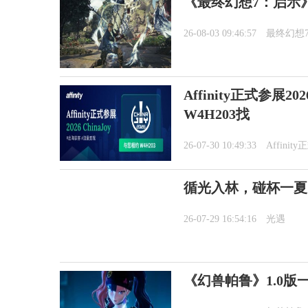
《最终幻想7：启示
26-08-03 09:46:57
最终幻想
Affinity正式参展2
W4H203找
26-07-30 10:49:33
Affini
循光入林，碰杯一夏
26-07-29 16:54:16
光遇
《幻兽帕鲁》1.0版