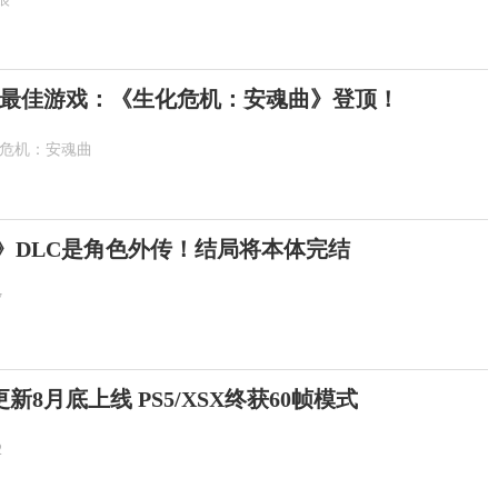
最佳游戏：《生化危机：安魂曲》登顶！
化危机：安魂曲
示》DLC是角色外传！结局将本体完结
7
8月底上线 PS5/XSX终获60帧模式
2