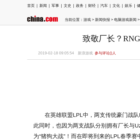
首页
|
新闻
|
军事
|
文史
|
政务
|
财经
|
汽车
|
文化
|
娱乐
|
当前位置：
游戏
>
新闻快报
>
电脑游戏新闻
>
致敬厂长？RN
2019-02-18 09:05:54
新浪游戏
参与评论(
)人
在
英雄联盟
LPL中，两支传统豪门战
此同时，也因为两支战队分别拥有厂长与Uz
为“猪狗大战”！而在即将到来的LPL春季