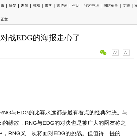
健康
|
解梦
|
趣闻
|
游戏
|
佛学
|
古诗词
|
生活
|
守艺中华
|
国防军事
|
文旅
|
 正文
G对战EDG的海报走心了
用微信扫描
分享至好友
队RNG与EDG的比赛永远都是最有看点的经典对决。与
i的缘故，RNG与EDG的对决也是被广大的网友称之
赛中，RNG又一次将面对EDG的挑战。但值得一提的