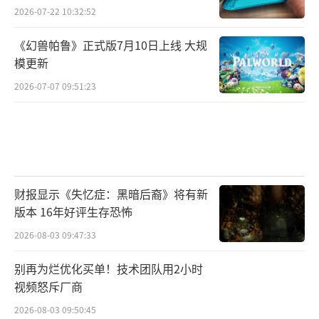
并支持简体中文,国内玩家从官方合作零售商杉
2026-07-22 10:32:52
果游戏购买可领券以79元优惠价入手。
（责任编
《幻兽帕鲁》正式版7月10日上线 大规
辑：黄鹏 CG001）
模更新
2026-07-07 09:51:23
财报显示《失忆症：黑暗后裔》将有新
版本 16年好评生存恐怖
2026-08-03 09:47:33
别再为烂优化买单！技术团队用2小时
视频怒斥厂商
2026-08-03 09:50:45