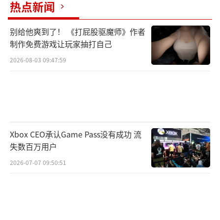
热点新闻
游戏提供了5张精心设计的沙盒地图,25个
别给他爽到了！ 《打屁股驱魔师》作者
契约任务,玩家可以选择多种方式完成主要目标,
制作免费游戏让玩家抽打自己
以此来赚取金钱解锁或升级各种战术装备。
2026-08-03 09:47:59
游戏中玩家可以解锁夜视仪、热像仪用以
判断敌人所在的位置并标记攀爬点与陷阱等地
图活动元素。可换装具有诱敌、穿射、阻断信
号作用的子弹辅助狙击。并可布置无人机、远
Xbox CEO承认Game Pass没有成功 流
程狙击炮塔、毒气手雷等近未来科技装备,用高
失数百万用户
科技手段辅助完成一次次完美的狙击。
2026-07-07 09:50:51
另外,支线挑战的加入让整个契约任务的难