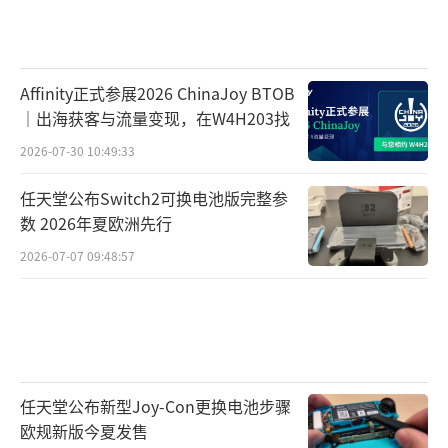
人战役基础上,本作预计还会通过更新加入多人
模式,让玩家有机会体验在大地图中和人类狙击
手展开猫鼠游戏的刺激对战。
Affinity正式参展2026 ChinaJoy BTOB
｜出海获客与流量变现，在W4H203找
2026-07-30 10:49:33
任天堂公布Switch2可换电池版完整参
游戏发售前一天,外媒IGN为本作打出7.3分
数 2026年夏欧洲先行
的评分,称游戏中的狙击是艺术和科学的集合,尽
2026-07-07 09:48:57
管游戏开局冗长慢热,但当你解锁更多配件并学
会驾驭复杂的弹道系统后,就将逐渐步入节奏。
任天堂公布新型Joy-Con更换电池步骤
《狙击手:幽灵战士契约》现已登陆Steam
欧规新版今夏发售