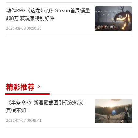
度大幅提升,丰富了游戏的可重玩性,玩家在达成
动作RPG《这龙带刀》Steam首周销量
超8万 获玩家特别好评
高难度挑战后,还有机会获得额外奖励。
2026-08-03 09:50:25
>独特游戏题材,服务核心潜入狙击粉丝
《狙击手:幽灵战士》系列凭借特有的潜入
狙击玩法,拟真度高的子弹物理模拟系统而建立
了自己独有的粉丝群体。
在新作《狙击手:幽灵战士契约》中,游戏更
精彩推荐
是剔除了前作略显空旷的开放世界,转而在更小
《半条命3》新泄露截图引玩家热议！
的沙盒地图中追求多样化的通关方式,希望能更
真假不知！
好地服务于痴迷特种狙击作战的核心玩家。
2026-07-07 09:49:41
在目前的5张沙盒地图与25个契约任务的单