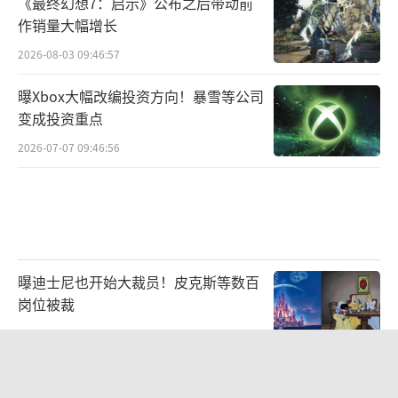
《最终幻想7：启示》公布之后带动前
作销量大幅增长
2026-08-03 09:46:57
曝Xbox大幅改编投资方向！暴雪等公司
变成投资重点
2026-07-07 09:46:56
曝迪士尼也开始大裁员！皮克斯等数百
岗位被裁
2026-07-22 10:34:14
循光入林，碰杯一夏：林里LINLEE携手
《光·遇》开启夏日联名上新