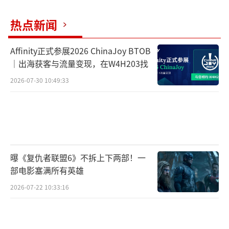
0×1404，通过PSSR技术上升至3840×2160
热点新闻
（即4K分辨率输出），并且支持稳定的40帧刷
新率。
Affinity正式参展2026 ChinaJoy BTOB
｜出海获客与流量变现，在W4H203找
相比传统的30帧与60帧设置，40帧平衡模
2026-07-30 10:49:33
式在流畅度与画面稳定性之间找到了理想的折
中点，尤其适合支持120Hz屏幕的玩家。在此
类高刷新率设备上，40帧可以实现更均匀的帧
间分布，带来更加顺滑的视觉体验，减少画面
撕裂和延迟感。这种设计充分考虑到PS5Pro硬
曝《复仇者联盟6》不拆上下两部！一
件的性能优势，使得玩家无需在极致画质与流
部电影塞满所有英雄
畅操作之间艰难取舍。
2026-07-22 10:33:16
（责任编辑：张佳鑫）