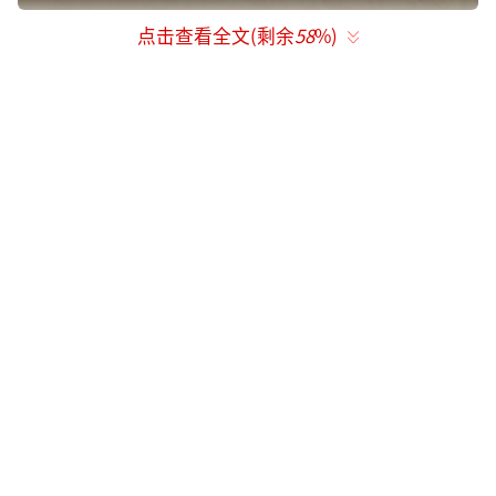
点击查看全文(剩余
58
%)
根据卡普空官方发布的信息，《怪物猎
人：荒野》在PS5Pro上将充分发挥硬件性能优
势，支持先进的超分辨率技术PSSR。这项技术
能够在较低的渲染分辨率基础上，通过智能算
法提升图像清晰度，从而实现接近原生4K的视
觉效果，同时有效降低对硬件资源的消耗，确
保游戏运行的流畅性。
此外，PS5Pro版游戏还新增了光线追踪功
能，适用于“分辨率模式”和“平衡模式”两
种图像设置。光线追踪技术能够显著改善游戏
中的光影效果，使环境光照、反射和阴影更加
真实，提升游戏世界的沉浸感，特别是在动态
天气和复杂地形场景中效果尤为出色。