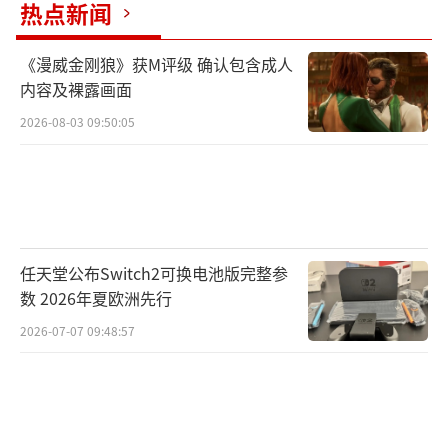
热点新闻
目前，《上古卷轴6》连副标题、故事设
《漫威金刚狼》获M评级 确认包含成人
定、是否继承“天际”时代的叙事线都尚未对
内容及裸露画面
外公开。有玩家猜测，新作或将围绕“锤落
2026-08-03 09:50:05
省”（Hammerfell）展开，但官方始终未对此
做出正面回应。更有甚者戏称：“到《上古卷
轴6》发售那天，我们的孩子都能开始打mod
了。”
任天堂公布Switch2可换电池版完整参
在《上古卷轴5：天际》发布超过10年之
数 2026年夏欧洲先行
后，这个系列的第六部正统续作承载着太多粉
2026-07-07 09:48:57
丝的期待。它不仅是Bethesda传统RPG精神的
延续，也几乎被视为一个时代的象征。作为玩
家而言，或许我们能做的，就是继续保持耐
心，等待那个真正“属于泰姆瑞尔”的大幕再