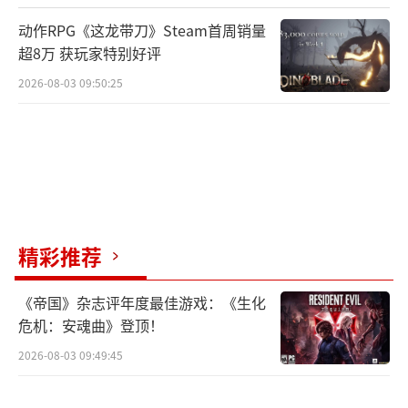
次拉起的时刻。
动作RPG《这龙带刀》Steam首周销量
超8万 获玩家特别好评
未来几年内，《上古卷轴6》是否能够如期
2026-08-03 09:50:25
亮相、是否能够再创“老滚5”的辉煌，我们拭
目以待。你还在等这部作品吗？你心目中最希
望新作加入怎样的内容？
（责任编辑：张佳鑫）
精彩推荐
《帝国》杂志评年度最佳游戏：《生化
危机：安魂曲》登顶！
2026-08-03 09:49:45