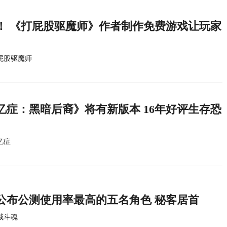
！ 《打屁股驱魔师》作者制作免费游戏让玩家
屁股驱魔师
忆症：黑暗后裔》将有新版本 16年好评生存恐
忆症
公布公测使用率最高的五名角色 秘客居首
威斗魂