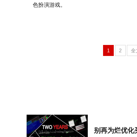
色扮演游戏。
1
2
全
别再为烂优化