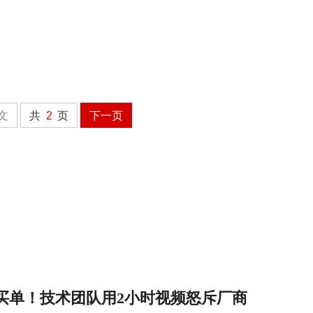
文
共
2
页
下一页
买单！技术团队用2小时视频怒斥厂商