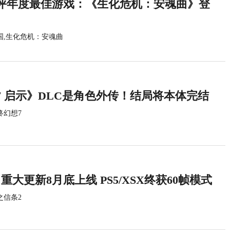
评年度最佳游戏：《生化危机：安魂曲》登
国,生化危机：安魂曲
7 启示》DLC是角色外传！结局将本体完结
终幻想7
重大更新8月底上线 PS5/XSX终获60帧模式
之信条2