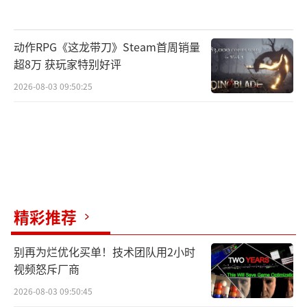
成功了。游戏将《死亡空间》的视觉美术与
《生化危机》的箱庭式关卡和资源管理结合在
动作RPG《这龙带刀》Steam首周销量
一起，形成了独特的化学反应。安全屋数量很
超8万 获玩家特别好评
多，探索节奏舒适，既不觉得战斗令人厌烦，
2026-08-03 09:50:25
也不会让探索显得无聊。”
虽然大部分玩家给予了积极评价，但仍有
人对价格提出质疑，认为235元的定价偏高。部
分玩家表示，以游戏的体量和内容来看，128至
168元之间可能更为合理，因此建议等到折扣时
精彩推荐
再入手。
别再为烂优化买单！技术团队用2小时
《时间旅者：重生曙光》无论在氛围营造
视频怒斥厂商
还是玩法设计上都展现了 Bloober Team 的新
2026-08-03 09:50:45