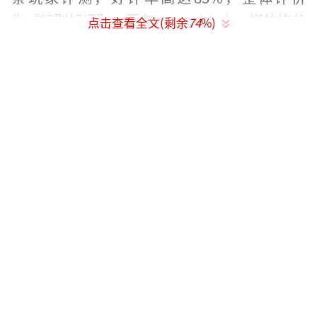
为“特别好评”。而在Metacritic上，媒体均分
点击查看全文(剩余
74
%)
为77分，但玩家评分却高达8.9分，显示出玩家
群体的认可度明显高于媒体。
《时间旅者：重生曙光》在艺术设计和氛
围营造上显然受到EA《死亡空间》的影响，阴
冷的室内场景和压抑的灯光渲染让不少玩家直
呼“熟悉又新鲜”。而在玩法设计上，它则更