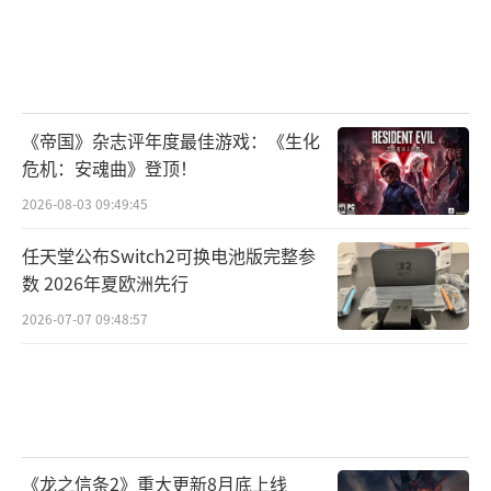
尝试，成功将两大经典恐怖游戏的优点融合进
了作品之中。尽管游戏在难度和定价上存在一
定争议，但从目前的口碑来看，它已经在恐怖
游戏市场中占据了一席之地。对于喜欢硬核生
存恐怖体验的玩家而言，这无疑是一部值得关
《帝国》杂志评年度最佳游戏：《生化
危机：安魂曲》登顶！
注的新作。
（责任编辑：张佳鑫）
2026-08-03 09:49:45
任天堂公布Switch2可换电池版完整参
数 2026年夏欧洲先行
2026-07-07 09:48:57
《龙之信条2》重大更新8月底上线