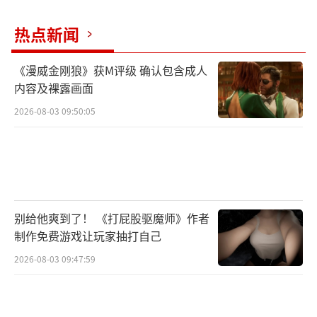
角色，因此战斗过程让我想起了魂系游戏的感
热点新闻
觉——不能贪刀，否则就会被连招秒杀。”
《漫威金刚狼》获M评级 确认包含成人
内容及裸露画面
2026-08-03 09:50:05
别给他爽到了！ 《打屁股驱魔师》作者
制作免费游戏让玩家抽打自己
另一位游玩4.5小时的玩家则给出了更积极
2026-08-03 09:47:59
的评价：“这是一款非常优秀的生存恐怖游
戏，Bloober在继《层层恐惧》和《寂静岭2》
后再次尝试了不同的恐怖风格，而这一回他们