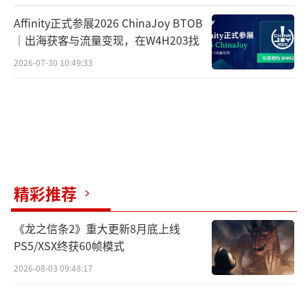
对“虚幻5大作”心存戒备。
Affinity正式参展2026 ChinaJoy BTOB
弗梅伊的观点无疑为这一争论提供了新的
｜出海获客与流量变现，在W4H203找
角度。他提醒行业，在追求效率和画面表现的
2026-07-30 10:49:33
同时，更要警惕技术路线的盲目转向，否则很
可能陷入“高开低走”的尴尬局面。
当虚幻5正在成为行业“标配”之时，质疑
声也越来越多。弗梅伊的直言，或许正提醒了
开发者们：潮流未必等于正确，坚持自主研发
精彩推荐
与优化，才能让游戏在竞争激烈的市场中真正
立于不败之地。
（责任编辑：张佳鑫）
《龙之信条2》重大更新8月底上线
PS5/XSX终获60帧模式
2026-08-03 09:48:17