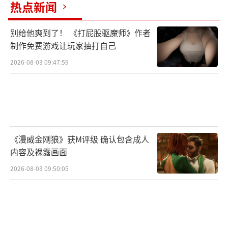
热点新闻
别给他爽到了！ 《打屁股驱魔师》作者
与此同时，也有厂商坚持自研路线。id Sof
制作免费游戏让玩家抽打自己
tware便在持续升级id Tech引擎，其成果在
2026-08-03 09:47:59
《毁灭战士》等作品中表现亮眼。弗梅伊认
为，正是这些坚持内部迭代的公司，才避免了
因一味追逐潮流而带来的技术短板。
业内分析人士指出，厂商之所以蜂拥而
《漫威金刚狼》获M评级 确认包含成人
至，一方面是看中虚幻5在光影表现、开放世界
内容及裸露画面
构建上的先进功能，另一方面也是出于商业压
2026-08-03 09:50:05
力：自研引擎耗费巨大，而虚幻5提供了现成的
解决方案。然而，如今大量游戏在首发阶段暴
露出性能不足的问题，已经让玩家和媒体