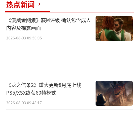
热点新闻
《漫威金刚狼》获M评级 确认包含成人
内容及裸露画面
2026-08-03 09:50:05
除了市场趋势之外，玩家消费习惯也引发
了社会关注。日本金融巨头三井住友银行（SM
BC）在年初的调查显示，20至29岁的年轻群体
中，有18.8%曾因过度投入游戏内购而导致生
《龙之信条2》重大更新8月底上线
活开支捉襟见肘。这一比例不仅揭示了日本玩
PS5/XSX终获60帧模式
家的高消费习惯，也凸显了潜在的社会风险。
2026-08-03 09:48:17
日本移动游戏市场正在经历“量减质
增”的特殊阶段。虽然新增用户下降，但依靠
抽卡模式带动的高额氪金群体，使市场依旧稳