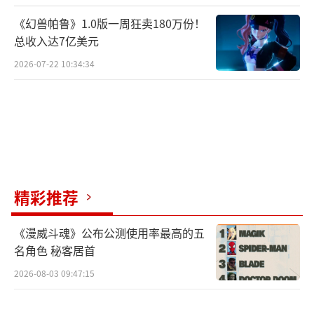
居全球前列。可以预见，未来日本手游行业能
《幻兽帕鲁》1.0版一周狂卖180万份！
否持续繁荣，关键在于如何平衡头部游戏的长
总收入达7亿美元
线运营与新作的突围，同时避免因过度消费而
2026-07-22 10:34:34
加剧的社会问题。
（责任编辑：张佳鑫）
精彩推荐
《漫威斗魂》公布公测使用率最高的五
名角色 秘客居首
2026-08-03 09:47:15