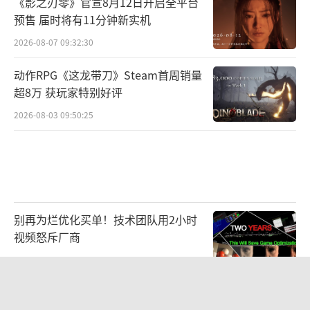
《影之刃零》官宣8月12日开启全平台
预售 届时将有11分钟新实机
2026-08-07 09:32:30
动作RPG《这龙带刀》Steam首周销量
超8万 获玩家特别好评
2026-08-03 09:50:25
别再为烂优化买单！技术团队用2小时
视频怒斥厂商
2026-08-03 09:50:45
循光入林，碰杯一夏：林里LINLEE携手
《光·遇》开启夏日联名上新