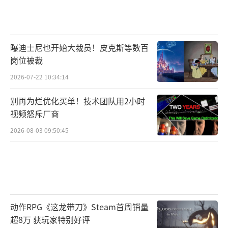
曝迪士尼也开始大裁员！皮克斯等数百
岗位被裁
2026-07-22 10:34:14
别再为烂优化买单！技术团队用2小时
视频怒斥厂商
2026-08-03 09:50:45
然后是开启AI拉伸测试。开启DLSS/FSR/X
eSS后，《无主之地4》极度依赖拉伸技术才能
达到能玩的帧数。然而，即使开启DLSS质量模
式，RTX 5090也只能在4K画质下达到74FPS，
动作RPG《这龙带刀》Steam首周销量
RTX 4090只有54FPS。
超8万 获玩家特别好评