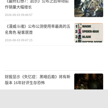
《最终幻想7：启示》公布之后带动前
作销量大幅增长
2026-08-03 09:46:57
《漫威斗魂》公布公测使用率最高的五
名角色 秘客居首
2026-08-03 09:47:15
1080P分辨率，开启DLSS质量模式，要想
达到60FPS，至少需要RTX 4060Ti显卡。5060
和4060用户必须开启帧生成或降低特效才能实
现60 FPS。
财报显示《失忆症：黑暗后裔》将有新
版本 16年好评生存恐怖
1080PDLSS
质量最高画质测试：
2026-08-03 09:47:33
Affinity正式参展2026 ChinaJoy BTOB
｜出海获客与流量变现，在W4H203找