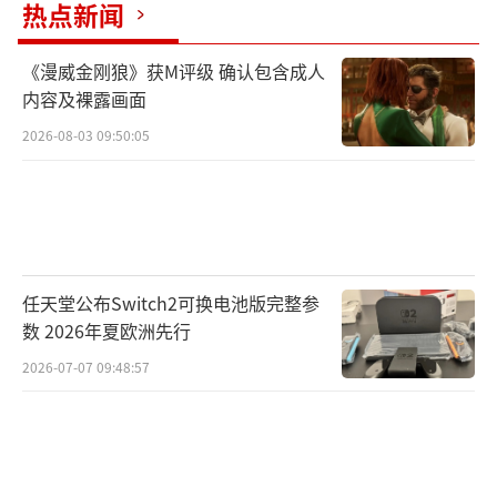
热点新闻
只有将分辨率降至2K后，才有少数几款显
卡，比如RTX 5090，RTX 4090能超过70FPS，
《漫威金刚狼》获M评级 确认包含成人
其他显卡依旧很难超过60FPS
内容及裸露画面
原生2K测试：
2026-08-03 09:50:05
任天堂公布Switch2可换电池版完整参
数 2026年夏欧洲先行
2026-07-07 09:48:57