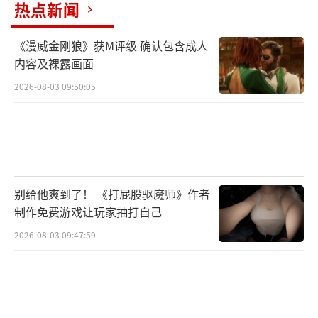
热点新闻
与此同时，Epic Games CEO蒂姆·斯威
尼的一番评论也让Gearbox雪上加霜。斯威尼
《漫威金刚狼》获M评级 确认包含成人
内容及裸露画面
直言，虚幻引擎5并非性能问题的根源，真正的
症结在于开发者将优化工作推迟到项目末期，
2026-08-03 09:50:05
导致最终版本无法满足硬件表现。这番话被不
少玩家视为对Gearbox开发策略的侧面批评，
更坐实了“优化不力才是主因”的判断。
虽然《无主之地4》首周销量突破200万
别给他爽到了！ 《打屁股驱魔师》作者
制作免费游戏让玩家抽打自己
份，从绝对数字看无疑是亮眼成绩，但结合前
期宣传与CEO的过度自信，这一表现仍低于市
2026-08-03 09:47:59
场预期。业内人士指出，眼下的最大问题并非
销量开局，而是玩家对Gearbox的信任度受到
重创。性能缺陷尚可通过后续补丁弥补，但CE