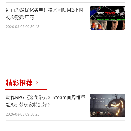
O的言论却在社区中留下了难以抹去的负面印
别再为烂优化买单！技术团队用2小时
象。
视频怒斥厂商
2026-08-03 09:50:45
未来，《无主之地4》能否凭借内容深度与
持续更新挽回口碑，还有待观察。但可以肯定
的是，这场由性能问题引发的风波，已经让玩
家与开发者之间的关系蒙上阴影。对于Gearbo
x而言，真正的考验或许才刚刚开始。
（责任编辑：
张佳鑫）
精彩推荐
动作RPG《这龙带刀》Steam首周销量
超8万 获玩家特别好评
2026-08-03 09:50:25