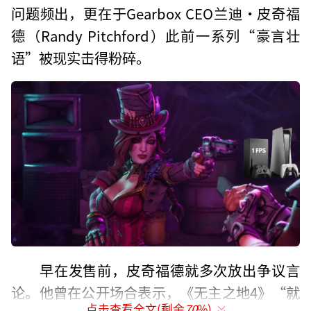
问题频出，更在于Gearbox CEO兰迪·皮奇福
德（Randy Pitchford）此前一系列“豪言壮
语”被现实击得粉碎。
早在发售前，皮奇福德就多次放出争议言
论。他曾在公开场合表示，《无主之地4》“就
点击查看全文(剩余
70
%)