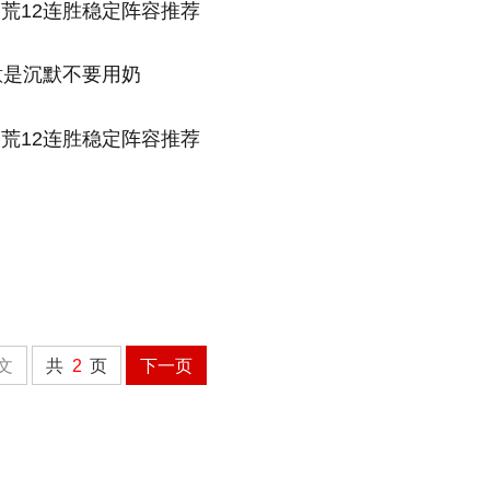
意是沉默不要用奶
文
共
2
页
下一页