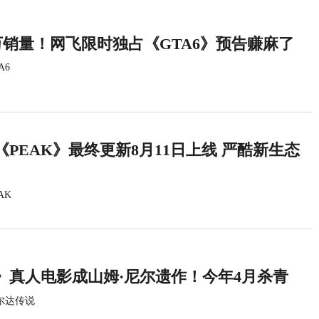
万销量！网飞限时独占《GTA6》预告赚麻了
A6
PEAK》最终更新8月11日上线 严酷新生态
AK
》真人电影成山姆·尼尔遗作！今年4月杀青
尔达传说