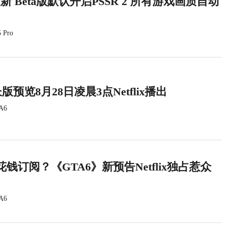
统更新 Beta版默认开启PSSR 2 所有游戏画质自动
 Pro
版预览8月28日凌晨3点Netflix播出
A6
钱订阅？《GTA6》新预告Netflix独占惹众
A6