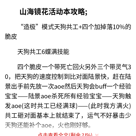
山海镜花活动本攻略;
“造极”模式天狗共工+四个加掉落10%的
脆皮
天狗共工6蝶满技能
四个脆皮一个带死亡回火另外三个带灵气3
0，把天狗的速度控制到比对面陆景快，赶在陆
景出手前先放一次aoe然后天狗会buff一个经验
宝宝——陆景aoe杀死所有经验宝宝——天狗触
发aoe(这时共工已经满球)——(此时我方满火)
共工砸对面基本上就结束了，运气不好暴击少
天狗还能补个aoe，火也刚好够。
点击查看全文(剩余
21
%)