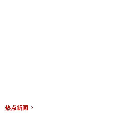
获取办法
目前这名忍者在游戏中已经绝版，暂时没
有什么获取途径，想要入手的话只能等待下一
次限定活动返场，不过死水的操作难度较高，
建议大家熟悉之后再购买。
（责任编辑：黄鹏 CG001）
热点新闻