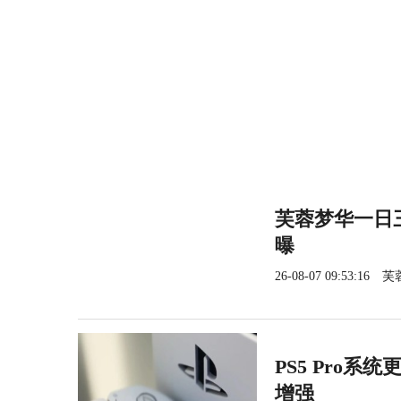
芙蓉梦华一日三
曝
26-08-07 09:53:16
芙
PS5 Pro系
增强