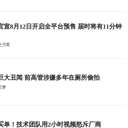
宣8月12日开启全平台预售 届时将有11分钟
之刃零
巨大丑闻 前高管涉嫌多年在厕所偷拍
可梦
买单！技术团队用2小时视频怒斥厂商