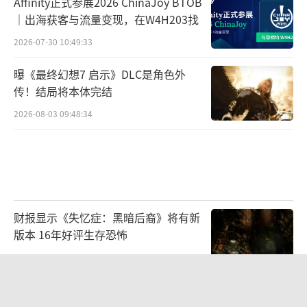
Affinity正式参展2026 ChinaJoy BTOB
｜出海获客与流量变现，在W4H203找
2026-07-30 10:49:33
曝《最终幻想7 启示》DLC是角色外
传！结局将本体完结
2026-08-03 09:48:34
财报显示《失忆症：黑暗后裔》将有新
版本 16年好评生存恐怖
2026-08-03 09:47:33
循光入林，碰杯一夏：林里LINLEE携手
《光·遇》开启夏日联名上新