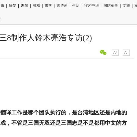
健康
|
解梦
|
趣闻
|
游戏
|
佛学
|
古诗词
|
生活
|
守艺中华
|
国防军事
|
文旅
|
文
光荣真三8制作人铃木亮浩专访(2)
用微信扫描
分享至好友
有翻译工作是哪个团队执行的，是台湾地区还是内地的
游戏，不管是三国无双还是三国志是不是都用中文的方