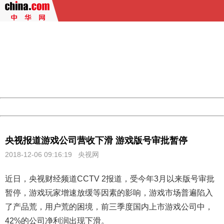
404 Not Found
Sorry for the inconvenience.
Please report this message and include the following
information to us.
Thank you very much!
URL:
http://3g.china.com:8080/act/game/11011446/20181206
Server:
cms-9-156
Date:
2026/08/09 18:16:31
Powered by China
China
央视报道游戏公司营收下滑 游戏版号审批暂停
2018-12-06 09:16:19 央视网
近日，央视财经频道CCTV 2报道，受今年3月以来版号审批
暂停，
游戏
玩家增速放缓等因素的影响，游戏市场普遍陷入
了产品荒，用户荒的困境，前三季度国内上市游戏公司中，
42%的公司净利润出现下滑。