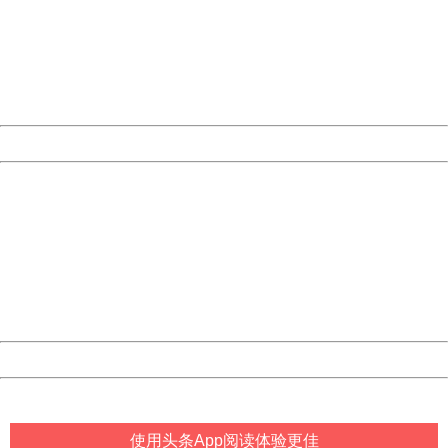
Please report this message and include the following
information to us.
Thank you very much!
URL:
http://3g.china.com:8080/act/game/11011446/20181206
Server:
cms-9-156
Date:
2026/08/09 18:16:31
Powered by China
China
404 Not Found
Sorry for the inconvenience.
Please report this message and include the following
information to us.
Thank you very much!
URL:
http://3g.china.com:8080/act/game/11011446/20181206
Server:
cms-9-156
Date:
2026/08/09 18:16:31
Powered by China
China
使用头条App阅读体验更佳