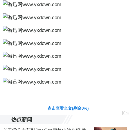
责任编辑：黄鹏 CG001
点击查看全文(剩余
0
%)
广告
热点新闻