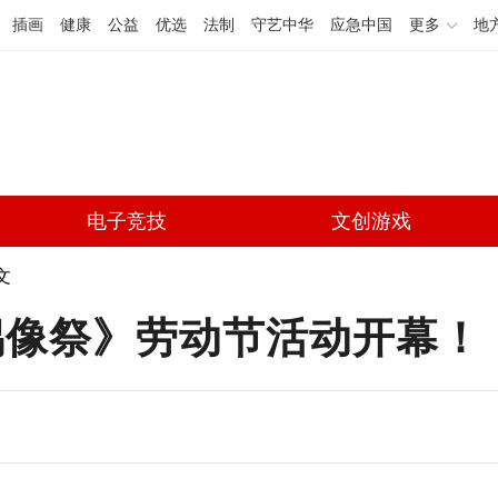
插画
健康
公益
优选
法制
守艺中华
应急中国
更多
地
电子竞技
文创游戏
文
 学园偶像祭》劳动节活动开幕！