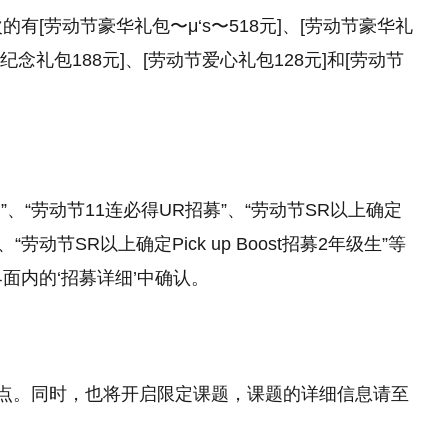
有[劳动节豪华礼包〜μ‘s〜518元]、[劳动节豪华礼
节纪念礼包188元]、[劳动节爱心礼包128元]和[劳动节
、“劳动节11连必得UR招募”、“劳动节SR以上确定
劳动节SR以上确定Pick up Boost招募2年级生”等
面内的‘招募详细’中确认。
绊点。同时，也将开启限定课题，课题的详细信息请至