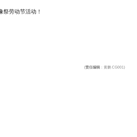
园偶像祭劳动节活动！
(
责任编辑
：黄鹏 CG001)