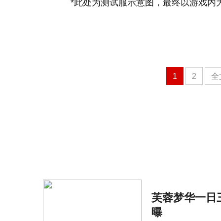
*此处为测试服示意图，最终以游戏内
1
2
全
芙蓉梦华一日三
曝