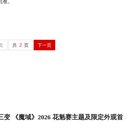
为准。
文
共
2
页
下一页
变 《魔域》2026 花魁赛主题及限定外观首