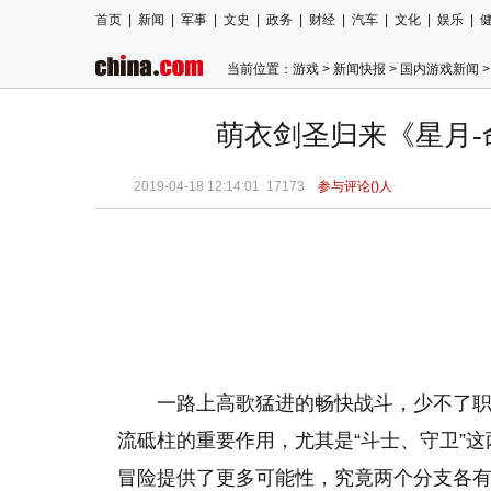
首页
|
新闻
|
军事
|
文史
|
政务
|
财经
|
汽车
|
文化
|
娱乐
|
当前位置：
游戏
>
新闻快报
>
国内游戏新闻
>
萌衣剑圣归来《星月
2019-04-18 12:14:01
17173
参与评论(
)人
一路上高歌猛进的畅快战斗，少不了
流砥柱的重要作用，尤其是“斗士、守卫”
冒险提供了更多可能性，究竟两个分支各