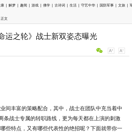
健康
|
解梦
|
趣闻
|
游戏
|
佛学
|
古诗词
|
生活
|
守艺中华
|
国防军事
|
文旅
|
 正文
-命运之轮》战士新双姿态曝光
用微信扫描
分享至好友
职业间丰富的策略配合，其中，战士在团队中充当着中
这两条战士专属的转职路线，更为每天都在上演的刺激
有哪些特点，又有哪些代表性的绝招呢？下面就带你一