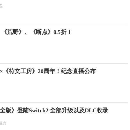
说
 《荒野》、《断点》0.5折！
年×《符文工房》20周年！纪念直播公布
版》登陆Switch2 全部升级以及DLC收录
谎言