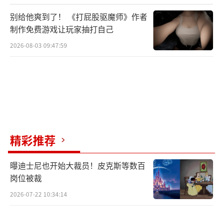
环境产生影响。厂商可能需要重新评估发行计
别给他爽到了！ 《打屁股驱魔师》作者
划，甚至调整游戏内容以规避额外税收压力。
制作免费游戏让玩家抽打自己
而玩家群体则可能会面临价格上涨，甚至某些
2026-08-03 09:47:59
作品直接退出市场的情况。
（责任编辑：张佳鑫）
精彩推荐
曝迪士尼也开始大裁员！皮克斯等数百
岗位被裁
2026-07-22 10:34:14