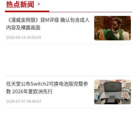
热点新闻
史题材的作品，又该如何界定？这些问题都需
要政府部门进一步给出细则。
《漫威金刚狼》获M评级 确认包含成人
内容及裸露画面
2026-08-03 09:50:05
任天堂公布Switch2可换电池版完整参
数 2026年夏欧洲先行
2026-07-07 09:48:57
可以预见的是，这一政策若正式实施，将
对墨西哥本地乃至全球游戏产业在当地的运营